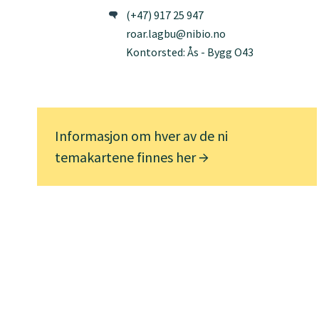
(+47) 917 25 947
roar.lagbu@nibio.no
Kontorsted: Ås - Bygg O43
Informasjon om hver av de ni
temakartene finnes her