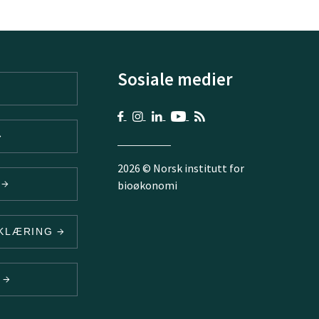
Sosiale medier
2026 © Norsk institutt for
V
bioøkonomi
RKLÆRING
N