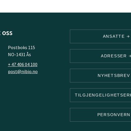
 oss
ANSATTE
Postboks 115
NO-1431 Ås
ADRESSER
+ 47 406 04 100
post@nibio.no
NYHETSBRE
TILGJENGELIGHETSE
PERSONVER