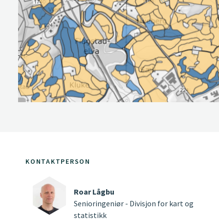
KONTAKTPERSON
Roar Lågbu
Senioringeniør - Divisjon for kart og
statistikk