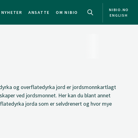
NIBIO.NO
NYHETER
ANSATTE
OM NIBIO
ENGLISH
dyrka og overflatedyrka jord er jordsmonnkartlagt
enskaper ved jordsmonnet. Her kan du blant annet
rflatedyrka jorda som er selvdrenert og hvor mye