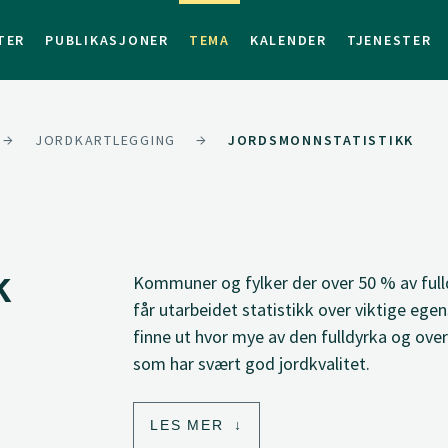
TER
PUBLIKASJONER
TEMA
KALENDER
TJENESTER
JORDKARTLEGGING
JORDSMONNSTATISTIKK
k
Kommuner og fylker der over 50 % av full
får utarbeidet statistikk over viktige eg
finne ut hvor mye av den fulldyrka og ove
som har svært god jordkvalitet.
LES MER