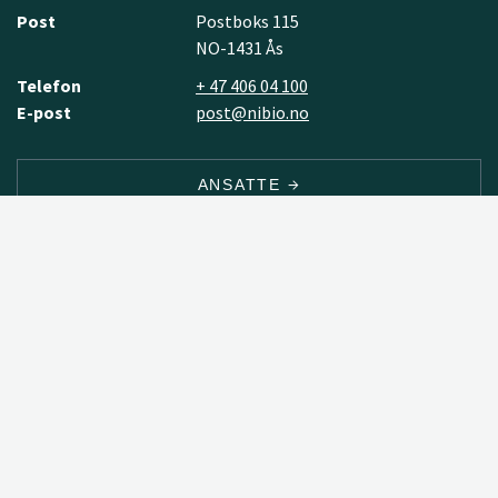
Post
Postboks 115
NO-1431 Ås
Telefon
+ 47 406 04 100
E-post
post@nibio.no
ANSATTE
ADRESSER
NYHETSBREV
TILGJENGELIGHETSERKLÆRING
PERSONVERN