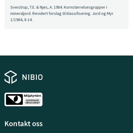
Sveistrup, T.E. & Njøs, A. 1984. Kornstørrelsesgrupper i
mineraljord. Revidert forslag til klassifisering. Jord og Myr
1/1984, 8-14.
Kontakt oss