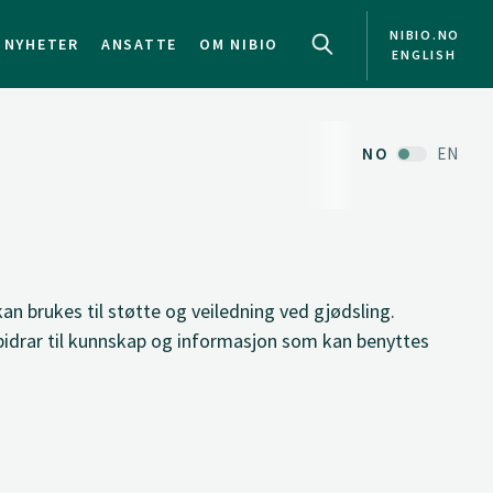
NIBIO.NO
NYHETER
ANSATTE
OM NIBIO
ENGLISH
NO
EN
kan brukes til støtte og veiledning ved gjødsling.
 bidrar til kunnskap og informasjon som kan benyttes