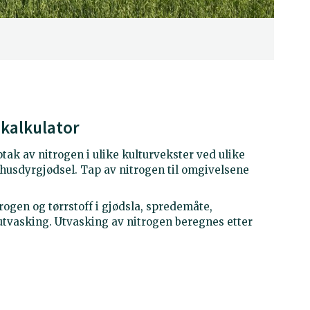
-kalkulator
ak av nitrogen i ulike kulturvekster ved ulike
usdyrgjødsel. Tap av nitrogen til omgivelsene
ogen og tørrstoff i gjødsla, spredemåte,
 utvasking. Utvasking av nitrogen beregnes etter