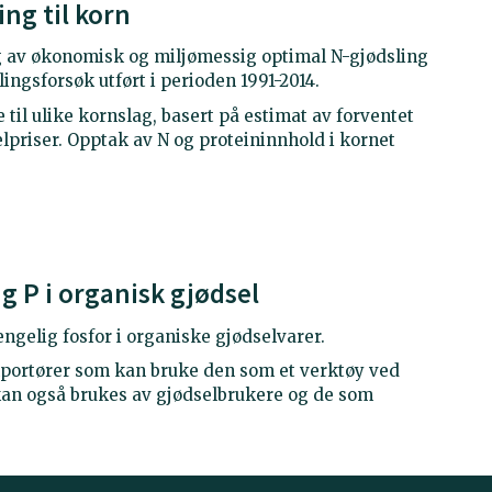
ng til korn
g av økonomisk og miljømessig optimal N-gjødsling
slingsforsøk utført i perioden 1991-2014.
il ulike kornslag, basert på estimat av forventet
lpriser. Opptak av N og proteininnhold i kornet
g P i organisk gjødsel
ngelig fosfor i organiske gjødselvarer.
portører som kan bruke den som et verktøy ved
kan også brukes av gjødselbrukere og de som