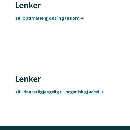
Lenker
Til: Optimal N-gjødsling til korn
Lenker
Til: Plantetilgjengelig P i organisk gjødsel