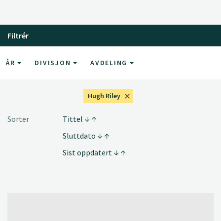
Filtrér
ÅR
DIVISJON
AVDELING
Hugh Riley
Sorter
Tittel
Sluttdato
Sist oppdatert