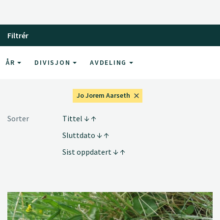
Filtrér
ÅR
DIVISJON
AVDELING
Jo Jorem Aarseth
Sorter
Tittel
Sluttdato
Sist oppdatert