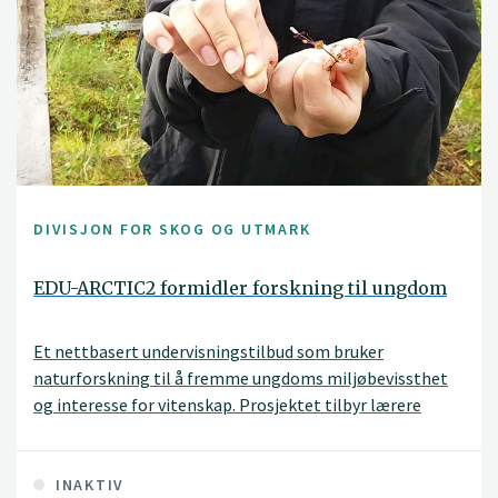
DIVISJON FOR SKOG OG UTMARK
EDU-ARCTIC2 formidler forskning til ungdom
Et nettbasert undervisningstilbud som bruker
naturforskning til å fremme ungdoms miljøbevissthet
og interesse for vitenskap. Prosjektet tilbyr lærere
digitale verktøy for å nå ungdommen. Ungdom lever i en
digital hverdag, og forskningsformidlingen må møte
ungdommen. Det er de som er morgendagens forvaltere.
INAKTIV