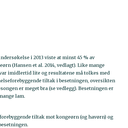
ndersøkelse i 2013 viste at minst 45 % av
rn (Hansen et al. 2014, vedlagt). Like mange
ar imidlertid lite og resultatene må tolkes med
 helseforebyggende tiltak i besetningen, oversikten
esongen er meget bra (se vedlegg). Besetningen er
 mange lam.
sforebyggende tiltak mot kongeørn (og havørn) og
besetningen.