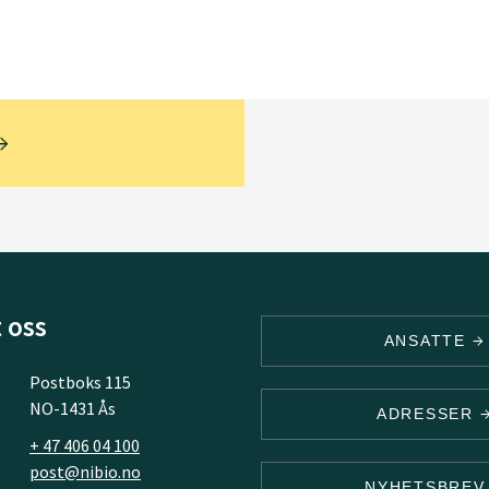
 oss
ANSATTE
Postboks 115
NO-1431 Ås
ADRESSER
+ 47 406 04 100
post@nibio.no
NYHETSBRE