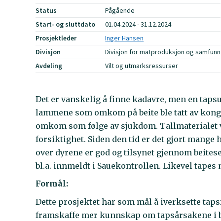
Status
Pågående
Start- og sluttdato
01.04.2024 - 31.12.2024
Prosjektleder
Inger Hansen
Divisjon
Divisjon for matproduksjon og samfunn
Avdeling
Vilt og utmarksressurser
Det er vanskelig å finne kadavre, men en tapsu
lammene som omkom på beite ble tatt av kongeø
omkom som følge av sjukdom. Tallmaterialet v
forsiktighet. Siden den tid er det gjort mange
over dyrene er god og tilsynet gjennom beites
bl.a. innmeldt i Sauekontrollen. Likevel tapes
Formål:
Dette prosjektet har som mål å iverksette tap
framskaffe mer kunnskap om tapsårsakene i 