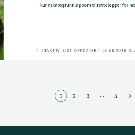
kunnskapsgrunnlag som tilrettelegger for næ
utnyttelse og produksjon av nedklassifisert ul
"Fjellandbrukskommuner" i Innlandet.
INAKTIV
SIST OPPDATERT: 20.06.2026
SL
1
2
3
5
…