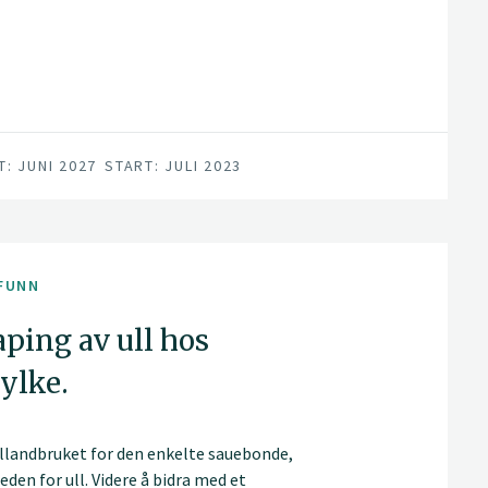
T: JUNI 2027
START: JULI 2023
FUNN
aping av ull hos
ylke.
lllandbruket for den enkelte sauebonde,
den for ull. Videre å bidra med et