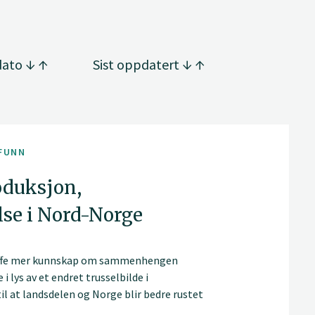
dato
Sist oppdatert
FUNN
oduksjon,
lse i Nord-Norge
kaffe mer kunnskap om sammenhengen
 lys av et endret trusselbilde i
l at landsdelen og Norge blir bedre rustet
som kan oppstå.