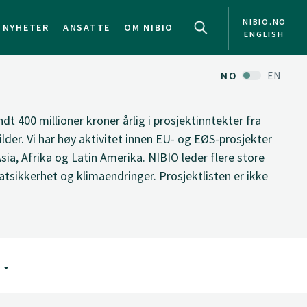
NIBIO.NO
NYHETER
ANSATTE
OM NIBIO
ENGLISH
NO
EN
ndt 400 millioner kroner årlig i prosjektinntekter fra
ilder. Vi har høy aktivitet innen EU- og EØS-prosjekter
Asia, Afrika og Latin Amerika. NIBIO leder flere store
tsikkerhet og klimaendringer. Prosjektlisten er ikke
G