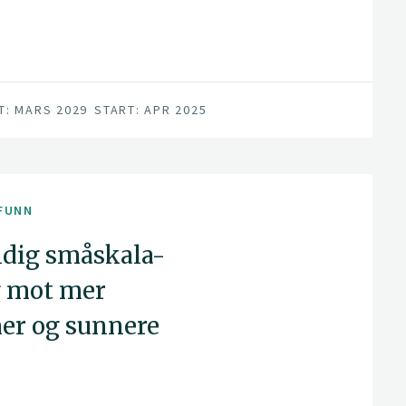
T: MARS 2029
START: APR 2025
FUNN
dig småskala-
g mot mer
er og sunnere