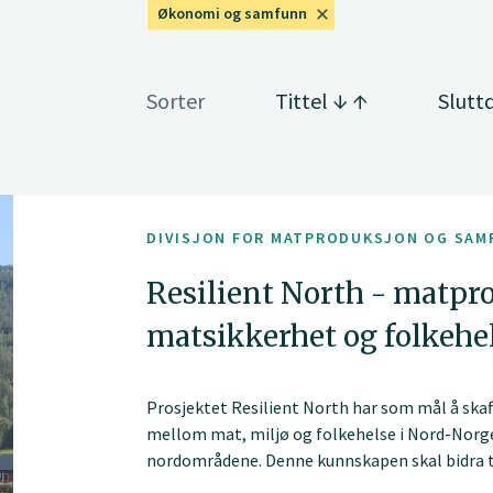
Økonomi og samfunn
Sorter
Tittel
Slutt
DIVISJON FOR MATPRODUKSJON OG SAM
Resilient North - matpr
matsikkerhet og folkehe
Prosjektet Resilient North har som mål å s
mellom mat, miljø og folkehelse i Nord-Norge i
nordområdene. Denne kunnskapen skal bidra ti
til å håndtere ulike situasjoner og endringer 