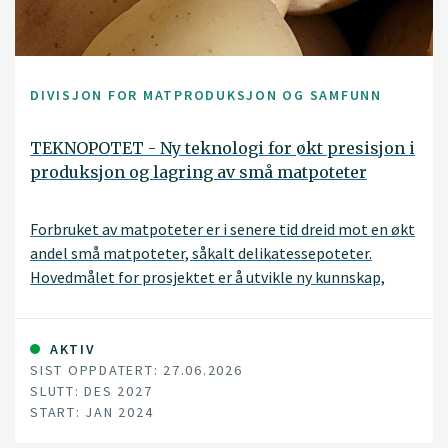
DIVISJON FOR MATPRODUKSJON OG SAMFUNN
TEKNOPOTET - Ny teknologi for økt presisjon i
produksjon og lagring av små matpoteter
Forbruket av matpoteter er i senere tid dreid mot en økt
andel små matpoteter, såkalt delikatessepoteter.
Hovedmålet for prosjektet er å utvikle ny kunnskap,
teknologi og verktøy for økt presisjon i dyrking og
lagring av slike småpoteter. Formålet er at markedet for
småpoteter i størst mulig grad skal kunne dekkes av
AKTIV
SIST OPPDATERT: 27.06.2026
norske småpoteter med rett kvalitet. For at
SLUTT: DES 2027
produksjonen skal være lønnsom må antall knoller per
START: JAN 2024
plante økes, knollene må ha rett størrelse og være mest
mulig jevnstore, og lagringsstrategiene må tilpasses