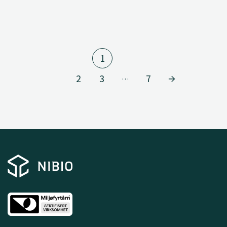
poteter som er små og pakkes tettere i kassene.
1
2
3
7
…