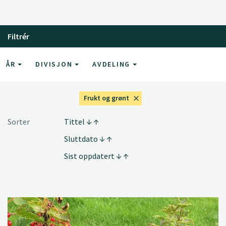
Filtrér
ÅR
DIVISJON
AVDELING
Frukt og grønt
Sorter
Tittel
Sluttdato
Sist oppdatert