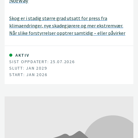
Norway
Skog er i stadig større grad utsatt for press fra
klimaendringer, nye skadegjørere og mer ekstremvær.
Når slike forstyrrelser opptrer samtidig – eller påvirker
hverandre – kan risikoen for store skader øke kraftig.
FORESIGHT-prosjektet tar mål av seg til å forstå
nettopp disse sammensatte utfordringene, og gjøre
AKTIV
SIST OPPDATERT: 25.07.2026
kunnskapen nyttig i praksis.
SLUTT: JAN 2029
START: JAN 2026