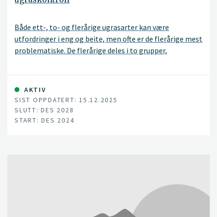
Både ett-, to- og flerårige ugrasarter kan være
utfordringer i eng og beite, men ofte er de flerårige mest
problematiske. De flerårige deles i to grupper,
stedbundne (eks. høymole) og vandrende arter (eks.
kveke). I eng og beite er det spesielt vanlig med de
stedbundne artene og mange betrakter høymole som
AKTIV
den mest problematiske.
SIST OPPDATERT: 15.12.2025
SLUTT: DES 2028
START: DES 2024