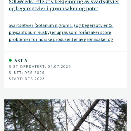
SOLWeeds: Effektiv bekjemping av svartsøtvier
og begersøtvier i grønnsaker og potet
Svartsøtvier (Solanum nigrum L.) og begersøtvier (S.
physalifolium Rusby) er ugras som forårsaker store
problemer for norske produsenter av grønnsaker og
potet. Flere dyrkere mener at problemet og
lukekostnadene er så store at de frykter de må redusere
dyrka areal av f.eks. gulrot, eller stoppe produksjonen
AKTIV
SIST OPPDATERT: 04.07.2026
helt. I potet er spesielt tidligproduksjonen under dekke
SLUTT: DES 2029
utsatt.
START: DES 2025