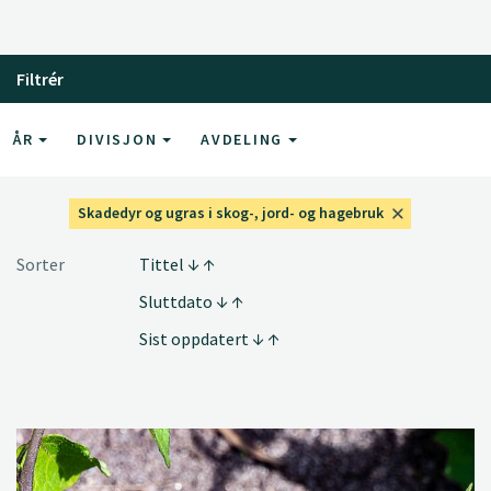
Filtrér
ÅR
DIVISJON
AVDELING
Skadedyr og ugras i skog-, jord- og hagebruk
Sorter
Tittel
Sluttdato
Sist oppdatert