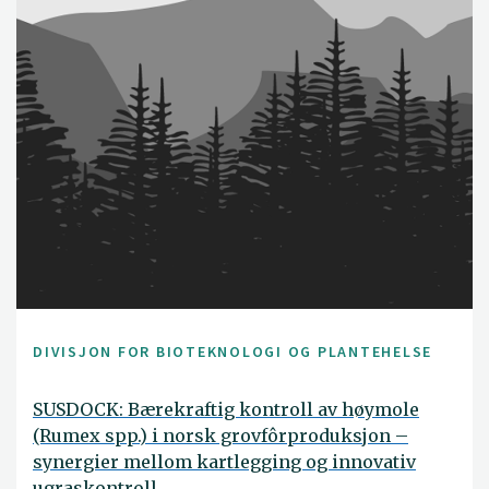
DIVISJON FOR BIOTEKNOLOGI OG PLANTEHELSE
SUSDOCK: Bærekraftig kontroll av høymole
(Rumex spp.) i norsk grovfôrproduksjon –
synergier mellom kartlegging og innovativ
ugraskontroll