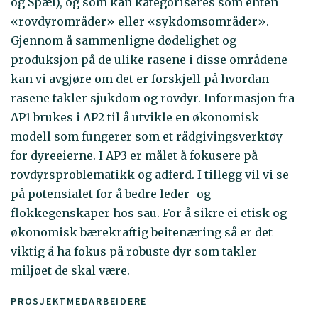
og Spæl), og som kan kategoriseres som enten
«rovdyrområder» eller «sykdomsområder».
Gjennom å sammenligne dødelighet og
produksjon på de ulike rasene i disse områdene
kan vi avgjøre om det er forskjell på hvordan
rasene takler sjukdom og rovdyr. Informasjon fra
AP1 brukes i AP2 til å utvikle en økonomisk
modell som fungerer som et rådgivingsverktøy
for dyreeierne. I AP3 er målet å fokusere på
rovdyrsproblematikk og adferd. I tillegg vil vi se
på potensialet for å bedre leder- og
flokkegenskaper hos sau. For å sikre ei etisk og
økonomisk bærekraftig beitenæring så er det
viktig å ha fokus på robuste dyr som takler
miljøet de skal være.
PROSJEKTMEDARBEIDERE