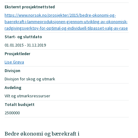
Eksternt prosjektnettsted
https://www.norsok.no/prosjekter/2015/bedre-okonomi-og-
baerekraft-i-lammeproduksjonen-gjennom-utvikling-av-okonomisk-
radgivingsverktoy-for-optimal-og-individuell-tilpasset-valg-av-rase
Start- og sluttdato
01.01.2015 - 31.12.2019
Prosjektleder
Lise Grøva
Divisjon
Divisjon for skog og utmark
Avdeling
Vilt og utmarksressurser
Totalt budsjett
2500000
Bedre økonomi og bærekraft i