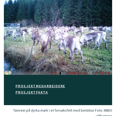
PROSJEKTMEDARBEIDERE
PROSJEKTFAKTA
Tamrein på dyrka mark i et forsøksfelt med beitebur
Foto:
NIBIO
viltkamera