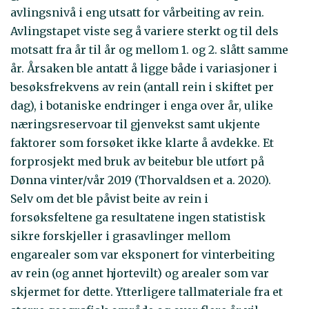
avlingsnivå i eng utsatt for vårbeiting av rein.
Avlingstapet viste seg å variere sterkt og til dels
motsatt fra år til år og mellom 1. og 2. slått samme
år. Årsaken ble antatt å ligge både i variasjoner i
besøksfrekvens av rein (antall rein i skiftet per
dag), i botaniske endringer i enga over år, ulike
næringsreservoar til gjenvekst samt ukjente
faktorer som forsøket ikke klarte å avdekke. Et
forprosjekt med bruk av beitebur ble utført på
Dønna vinter/vår 2019 (Thorvaldsen et a. 2020).
Selv om det ble påvist beite av rein i
forsøksfeltene ga resultatene ingen statistisk
sikre forskjeller i grasavlinger mellom
engarealer som var eksponert for vinterbeiting
av rein (og annet hjortevilt) og arealer som var
skjermet for dette. Ytterligere tallmateriale fra et