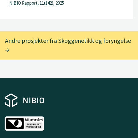
NIBIO Rapport, 11(142), 2025
Andre prosjekter fra Skoggenetikk og foryngelse