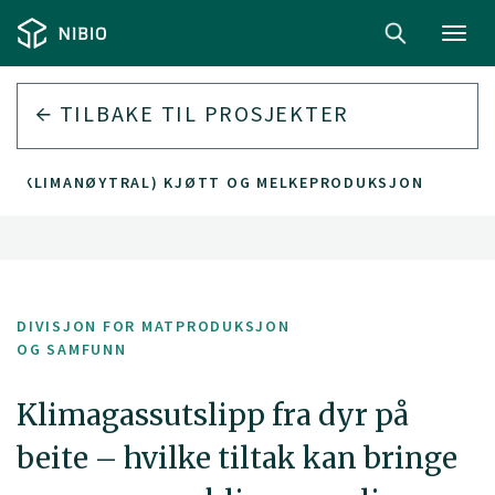
Toggl
navig
TILBAKE TIL PROSJEKTER
LIG (KLIMANØYTRAL) KJØTT OG MELKEPRODUKSJON
DIVISJON FOR MATPRODUKSJON
OG SAMFUNN
Klimagassutslipp fra dyr på
beite – hvilke tiltak kan bringe