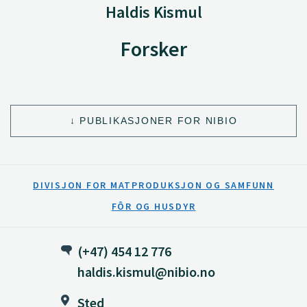
Haldis Kismul
Forsker
PUBLIKASJONER FOR NIBIO
DIVISJON FOR MATPRODUKSJON OG SAMFUNN
FÔR OG HUSDYR
(+47) 454 12 776
haldis.kismul@nibio.no
Sted