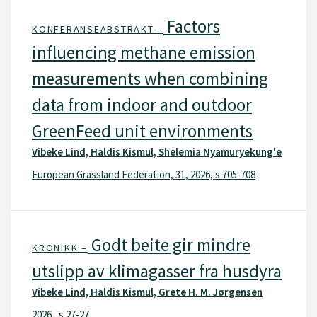
Factors
KONFERANSEABSTRAKT –
influencing methane emission
measurements when combining
data from indoor and outdoor
GreenFeed unit environments
Vibeke Lind, Haldis Kismul, Shelemia Nyamuryekung'e
European Grassland Federation, 31, 2026, s.705-708
Godt beite gir mindre
KRONIKK –
utslipp av klimagasser fra husdyra
Vibeke Lind, Haldis Kismul, Grete H. M. Jørgensen
2026 , s.27-27