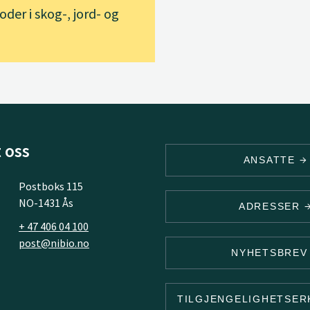
der i skog-, jord- og
 oss
ANSATTE
Postboks 115
NO-1431 Ås
ADRESSER
+ 47 406 04 100
post@nibio.no
NYHETSBRE
TILGJENGELIGHETSE