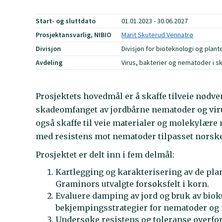
Start- og sluttdato
01.01.2023 - 30.06.2027
Prosjektansvarlig, NIBIO
Marit Skuterud Vennatrø
Divisjon
Divisjon for bioteknologi og plan
Avdeling
Virus, bakterier og nematoder i s
Prosjektets hovedmål er å skaffe tilveie nødv
skadeomfanget av jordbårne nematoder og virus 
også skaffe til veie materialer og molekylære
med resistens mot nematoder tilpasset norsk
Prosjektet er delt inn i fem delmål:
Kartlegging og karakterisering av de pl
Graminors utvalgte forsøksfelt i korn.
Evaluere damping av jord og bruk av biok
bekjempingsstrategier for nematoder og 
Undersøke resistens og toleranse overfor 