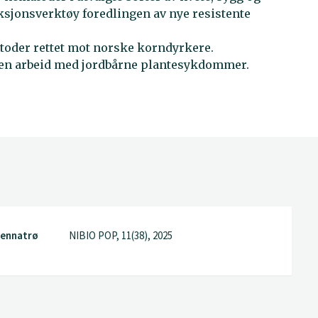
sjonsverktøy foredlingen av nye resistente
oder rettet mot norske korndyrkere.
nen arbeid med jordbårne plantesykdommer.
Vennatrø
NIBIO POP, 11(38), 2025