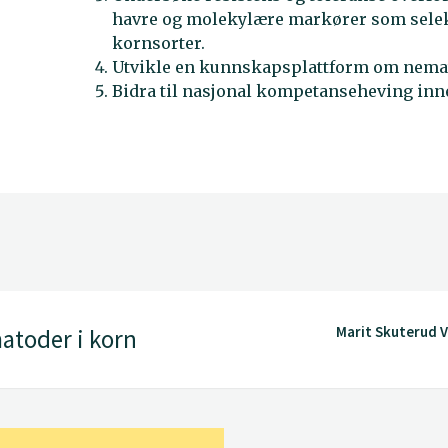
havre og molekylære markører som selek
kornsorter.
Utvikle en kunnskapsplattform om nemat
Bidra til nasjonal kompetanseheving in
Marit Skuterud 
toder i korn