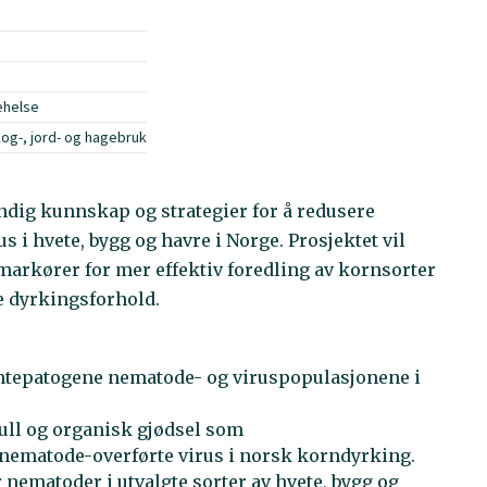
tehelse
kog-, jord- og hagebruk
endig kunnskap og strategier for å redusere
i hvete, bygg og havre i Norge. Prosjektet vil
 markører for mer effektiv foredling av kornsorter
e dyrkingsforhold.
antepatogene nematode- og viruspopulasjonene i
ull og organisk gjødsel som
nematode-overførte virus i norsk korndyrking.
nematoder i utvalgte sorter av hvete, bygg og