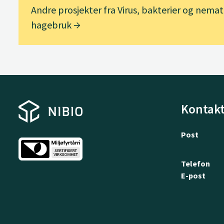
Andre prosjekter fra Virus, bakterier og nemato
hagebruk
Kontakt
Post
Telefon
E-post