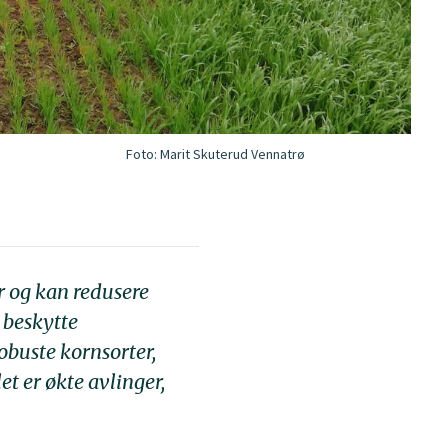
Foto:
Marit Skuterud Vennatrø
r og kan redusere
 beskytte
obuste kornsorter,
t er økte avlinger,