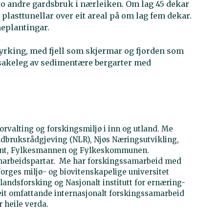
 to andre gardsbruk i nærleiken. Om lag 45 dekar
 plasttunellar over eit areal på om lag fem dekar.
meplantingar.
dyrking, med fjell som skjermar og fjorden som
akeleg av sedimentære bergarter med
rvalting og forskingsmiljø i inn og utland. Me
bruksrådgjeving (NLR), Njøs Næringsutvikling,
ant, Fylkesmannen og Fylkeskommunen.
amarbeidspartar. Me har forskingssamarbeid med
orges miljø- og biovitenskapelige universitet
tlandsforsking og Nasjonalt institutt for ernæring-
eit omfattande internasjonalt forskingssamarbeid
r heile verda.