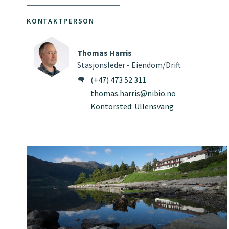
KONTAKTPERSON
Thomas Harris
Stasjonsleder - Eiendom/Drift
(+47) 473 52 311
thomas.harris@nibio.no
Kontorsted: Ullensvang