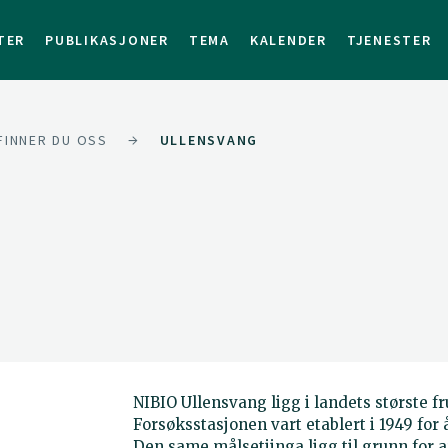
TER
PUBLIKASJONER
TEMA
KALENDER
TJENESTER
FINNER DU OSS
ULLENSVANG
NIBIO Ullensvang ligg i landets største f
Forsøksstasjonen vart etablert i 1949 for
Den same målsetjinga ligg til grunn for a