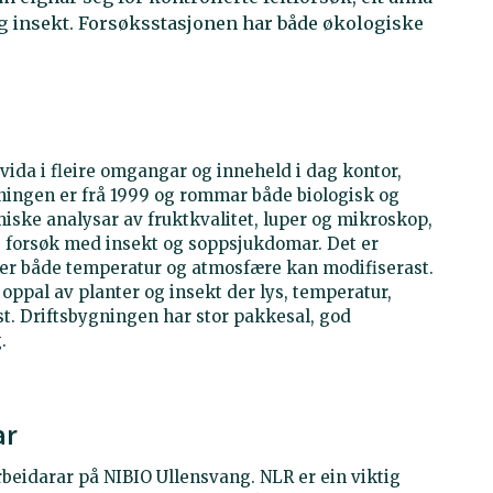
g insekt. Forsøksstasjonen har både økologiske
vida i fleire omgangar og inneheld i dag kontor,
gningen er frå 1999 og rommar både biologisk og
iske analysar av fruktkvalitet, luper og mikroskop,
e forsøk med insekt og soppsjukdomar. Det er
k der både temperatur og atmosfære kan modifiserast.
oppal av planter og insekt der lys, temperatur,
st. Driftsbygningen har stor pakkesal, god
.
ar
rbeidarar på NIBIO Ullensvang. NLR er ein viktig