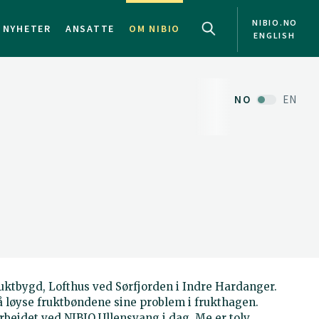
NIBIO.NO
NYHETER
ANSATTE
OM NIBIO
ENGLISH
NO
EN
ruktbygd, Lofthus ved Sørfjorden i Indre Hardanger.
 å løyse fruktbøndene sine problem i frukthagen.
rbeidet ved NIBIO Ullensvang i dag. Me er tolv