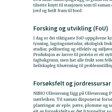
tilsette knytt til stasjonen som til saman
jord og heilt fram til bord.
Forsking og utvikling (FoU)
I dag er dei viktigaste FoU-oppgåvene kny
tynning, lagringsmetodar, økologisk frukt
studiar, pollinering og effektiv og milj
Produksjon av larver til protein er eit ny
fagbakgrunn, men har alle frukt som fell
heilskapleg tilnærming til problemstillin
Forsøksfelt og jordressursar
NIBIO Ullensvang ligg på Ullensvang Pr
nærleiken. Til saman disponerar forsø
plantingar av eple, pære, plomme og s
eit av forsøksfelta er det 9 tunnellar s