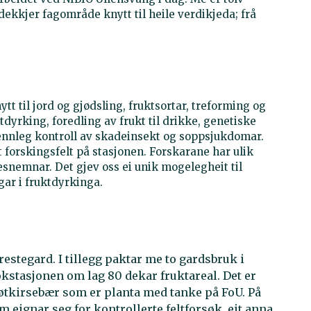
 dekkjer fagområde knytt til heile verdikjeda; frå
tt til jord og gjødsling, fruktsortar, treforming og
dyrking, foredling av frukt til drikke, genetiske
øvennleg kontroll av skadeinsekt og soppsjukdomar.
tt forskingsfelt på stasjonen. Forskarane har ulik
esnemnar. Det gjev oss ei unik mogelegheit til
gar i fruktdyrkinga.
estegard. I tillegg paktar me to gardsbruk i
kstasjonen om lag 80 dekar fruktareal. Det er
øtkirsebær som er planta med tanke på FoU. På
om eignar seg for kontrollerte feltforsøk, eit anna