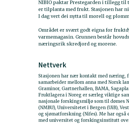
NIBIO paktar Prestegarden i tillegg til
er tilplanta med frukt. Stasjonen har ni
I dag vert dei nytta til morell og plom
Området er svært godt eigna for frukt
varmemagasin. Grunnen består hovuds
næringsrik skredjord og morene.
Nettverk
Stasjonen har nær kontakt med næring, fo
samarbeider mellom anna med Norsk land
Graminor, Gartnerhallen, BAMA, Sagapl
Fruktlagera i Noreg er særleg viktige s
nasjonale forskingsmiljø som til dømes N
(NMBU), Universitetet i Bergen (UiB), Ves
og sjømatforskning (Nifes). Me har også 
med universitet og forskingsinstitutt ove