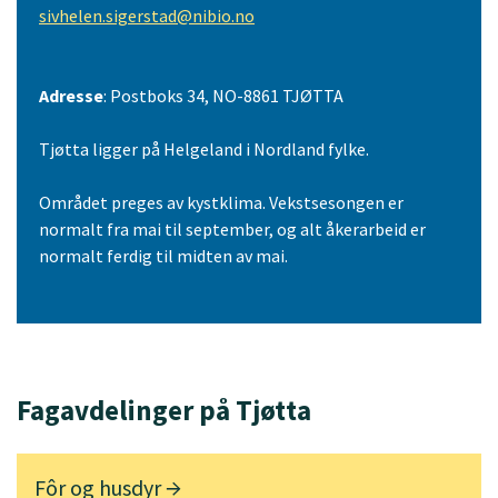
sivhelen.sigerstad@nibio.no
Adresse
: Postboks 34, NO-8861 TJØTTA
Tjøtta ligger på Helgeland i Nordland fylke.
Området preges av kystklima. Vekstsesongen er
normalt fra mai til september, og alt åkerarbeid er
normalt ferdig til midten av mai.
Fagavdelinger på Tjøtta
Fôr og husdyr