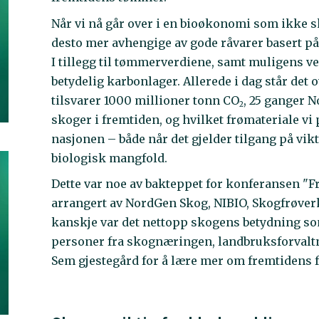
Når vi nå går over i en bioøkonomi som ikke ska
desto mer avhengige av gode råvarer basert på 
I tillegg til tømmerverdiene, samt muligens v
betydelig karbonlager. Allerede i dag står de
tilsvarer 1000 millioner tonn CO
, 25 ganger N
2
skoger i fremtiden, og hvilket frømateriale vi 
nasjonen – både når det gjelder tilgang på vik
biologisk mangfold.
Dette var noe av bakteppet for konferansen "Fr
arrangert av NordGen Skog, NIBIO, Skogfrøve
kanskje var det nettopp skogens betydning so
personer fra skognæringen, landbruksforvalt
Sem gjestegård for å lære mer om fremtidens 