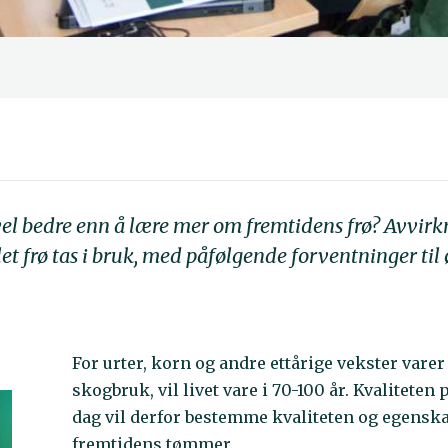
el bedre enn å lære mer om fremtidens frø? Avvirkn
 frø tas i bruk, med påfølgende forventninger til ø
For urter, korn og andre ettårige vekster varer 
skogbruk, vil livet vare i 70-100 år. Kvalitete
dag vil derfor bestemme kvaliteten og egenska
fremtidens tømmer.