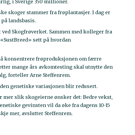
rlig, i Sverige 350 millioner.
ke skoger stammer fra frøplantasjer. I dag er
 på landsbasis.
tt ved Skogfrøverket. Sammen med kolleger fra
t «SustBreed» sett på hvordan
i å konsentrere frøproduksjonen om færre
i etter mange års avkomtesting skal utnytte den
lg, forteller Arne Steffenrem.
 den genetiske variasjonen blir redusert.
ir mer slik skogeierne ønsker det: Bedre vekst,
enetiske gevinsten vil da øke fra dagens 10-15
kje mer, avslutter Steffenrem.