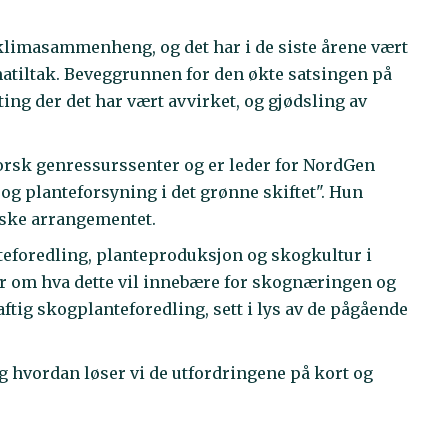
klimasammenheng, og det har i de siste årene vært
tiltak. Beveggrunnen for den økte satsingen på
ting der det har vært avvirket, og gjødsling av
Norsk genressurssenter og er leder for NordGen
g planteforsyning i det grønne skiftet". Hun
iske arrangementet.
nteforedling, planteproduksjon og skogkultur i
er om hva dette vil innebære for skognæringen og
ftig skogplanteforedling, sett i lys av de pågående
og hvordan løser vi de utfordringene på kort og