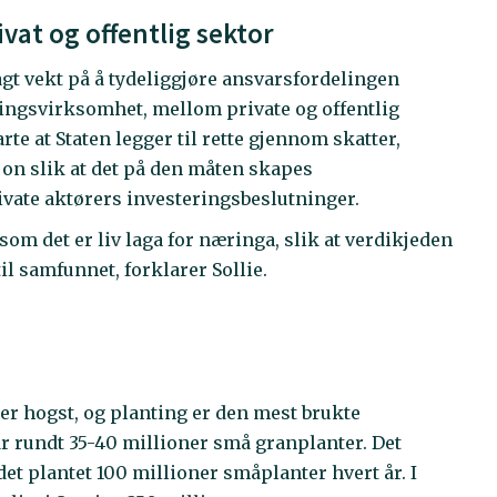
vat og offentlig sektor
gt vekt på å tydeliggjøre ansvarsfordelingen
ngsvirksomhet, mellom private og offentlig
rte at Staten legger til rette gjennom skatter,
jon slik at det på den måten skapes
ate aktørers investeringsbeslutninger.
om det er liv laga for næringa, slik at verdikjeden
il samfunnet, forklarer Sollie.
ter hogst, og planting er den mest brukte
år rundt 35-40 millioner små granplanter. Det
det plantet 100 millioner småplanter hvert år. I