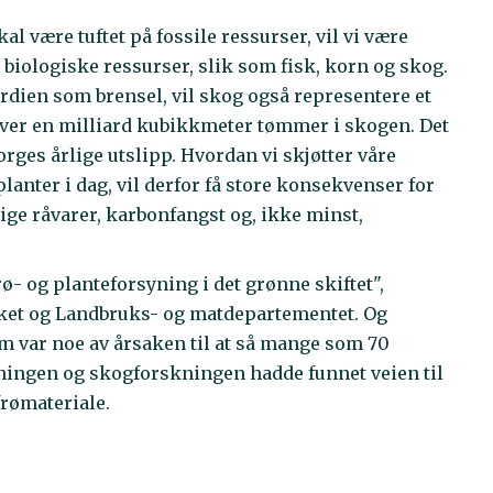
l være tuftet på fossile ressurser, vil vi være
biologiske ressurser, slik som fisk, korn og skog.
erdien som brensel, vil skog også representere et
t over en milliard kubikkmeter tømmer i skogen. Det
orges årlige utslipp. Hvordan vi skjøtter våre
planter i dag, vil derfor få store konsekvenser for
tige råvarer, karbonfangst og, ikke minst,
ø- og planteforsyning i det grønne skiftet",
rket og Landbruks- og matdepartementet. Og
m var noe av årsaken til at så mange som 70
ningen og skogforskningen hadde funnet veien til
frømateriale.