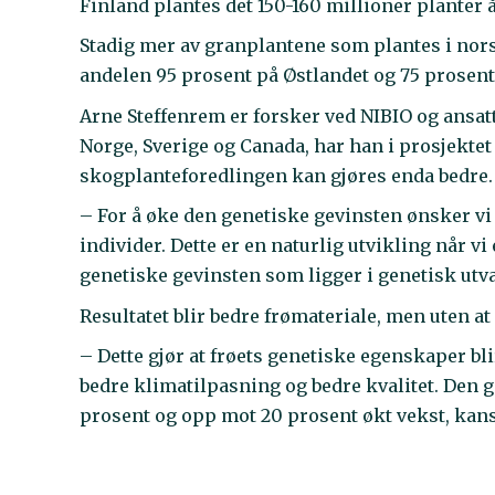
Finland plantes det 150-160 millioner planter å
Stadig mer av granplantene som plantes i nors
andelen 95 prosent på Østlandet og 75 prosent
Arne Steffenrem er forsker ved NIBIO og ansa
Norge, Sverige og Canada, har han i prosjekte
skogplanteforedlingen kan gjøres enda bedre.
– For å øke den genetiske gevinsten ønsker v
individer. Dette er en naturlig utvikling når v
genetiske gevinsten som ligger i genetisk utva
Resultatet blir bedre frømateriale, men uten at
– Dette gjør at frøets genetiske egenskaper bl
bedre klimatilpasning og bedre kvalitet. Den g
prosent og opp mot 20 prosent økt vekst, kans