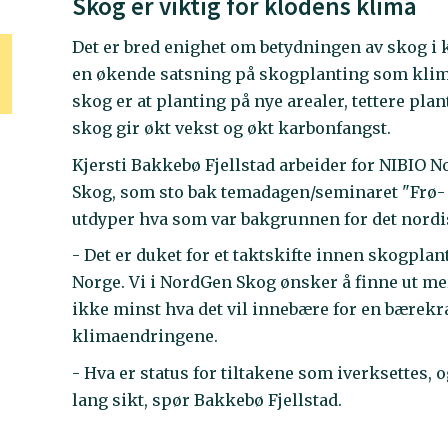
Skog er viktig for klodens klima
Det er bred enighet om betydningen av skog i 
en økende satsning på skogplanting som klima
skog er at planting på nye arealer, tettere plan
skog gir økt vekst og økt karbonfangst.
Kjersti Bakkebø Fjellstad arbeider for NIBIO 
Skog, som sto bak temadagen/seminaret "Frø- o
utdyper hva som var bakgrunnen for det nord
- Det er duket for et taktskifte innen skogpla
Norge. Vi i NordGen Skog ønsker å finne ut m
ikke minst hva det vil innebære for en bærekra
klimaendringene.
- Hva er status for tiltakene som iverksettes, 
lang sikt, spør Bakkebø Fjellstad.