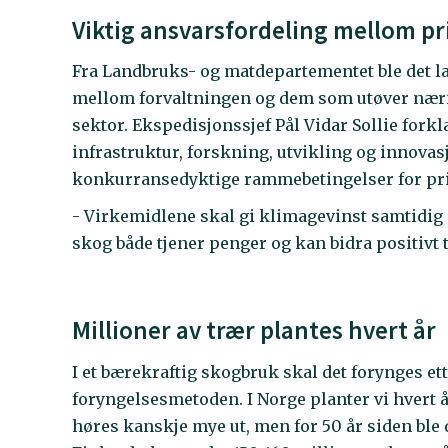
Viktig ansvarsfordeling mellom pri
Fra Landbruks- og matdepartementet ble det la
mellom forvaltningen og dem som utøver næri
sektor. Ekspedisjonssjef Pål Vidar Sollie forkla
infrastruktur, forskning, utvikling og innovas
konkurransedyktige rammebetingelser for priv
- Virkemidlene skal gi klimagevinst samtidig s
skog både tjener penger og kan bidra positivt t
Millioner av trær plantes hvert år
I et bærekraftig skogbruk skal det forynges et
foryngelsesmetoden. I Norge planter vi hvert 
høres kanskje mye ut, men for 50 år siden ble 