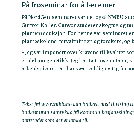
På frøseminar for å lære mer
På NordGen-seminaret var det også NMBU-stud
Gunvor Koller. Gunvor studerer skogfag og t
planteproduksjon. For henne var seminaret en f
planteskolene, forvaltningen og forskere, og 
- Jeg var imponert over kravene til kvalitet som
en del om genetikk. Jeg har tatt mye notater, 
arbeidsgivere. Det har vært veldig nyttig for m
Tekst frå www.nibio.no kan brukast med tilvising t
brukast utan samtykke frå kommunikasjonseininga. 
nettstader som det er lenka til.