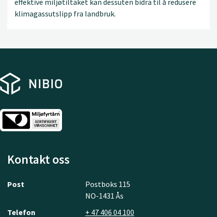
effektive miljøtiltaket kan dessuten bidra til å redusere
klimagassutslipp fra landbruk.
Kontakt oss
Post
Postboks 115
NO-1431 Ås
Telefon
+ 47 406 04 100