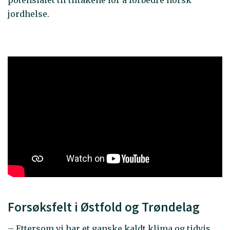
jordhelse.
Forsøksfelt i Østfold og Trøndelag
– Ettersom vi har et ganske kaldt klima og tidvis