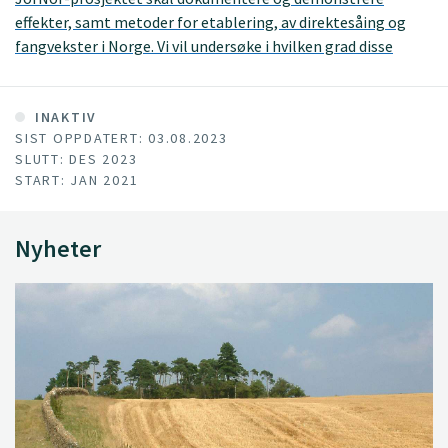
effekter, samt metoder for etablering, av direktesåing og
fangvekster i Norge. Vi vil undersøke i hvilken grad disse
tiltakene kan bidra til å bedre bondens bruk av tid og
ressurser, samt øke landbrukets klima- og miljøbidrag ved å
bedre jordhelse og binde karbon i jord.
INAKTIV
SIST OPPDATERT: 03.08.2023
SLUTT: DES 2023
START: JAN 2021
Nyheter