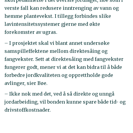
skorpedannelse i det øverste jordlaget, noe som i
verste fall kan redusere inntrenging av vann og
hemme plantevekst. I tillegg forbindes slike
lavintensitetssystemer gjerne med økte
forekomster av ugras.
– I prosjektet skal vi blant annet undersøke
samspilleffektene mellom direktesåing og
fangvekster. Sett at direktesåing med fangvekster
fungerer godt, mener vi at det kan bidra til å både
forbedre jordkvaliteten og opprettholde gode
avlinger, sier Bøe.
– Ikke nok med det, ved å så direkte og unngå
jordarbeiding, vil bonden kunne spare både tid- og
drivstoffkostnader.