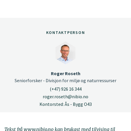
KONTAKTPERSON
Roger Roseth
Seniorforsker - Divisjon for miljø og naturressurser
(+47) 926 16 344
roger.roseth@nibio.no
Kontorsted: Ås - Bygg O43
Tekst frå www.nibio.no kan brukast med tilvising til