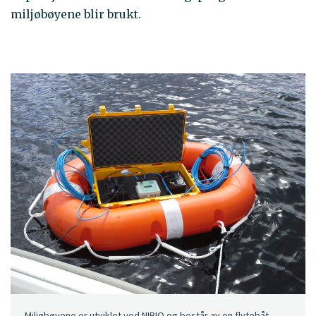
miljøbøyene blir brukt.
Miljøbøyene er utviklet ved NIBIO og består av en flytebåt,