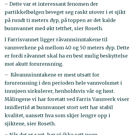
– Dette var et interessant fenomen der
partikkelbølgen beveget seg raskt utover i et sjikt
på rundt ti meters dyp, på toppen av det kalde
bunnvannet med økt tetthet, sier Roseth.
I Farrisvannet ligger råvannsinntakene til
vannverkene på mellom 40 og 50 meters dyp. Dette
er fordi råvannet skal ha en best mulig beskyttelse
mot akutt forurensning.
– Råvannsinntakene er mest utsatt for
forurensning i den perioden hele vannvolumet i
innsjøen sirkulerer, henholdsvis vår og høst.
Målingene vi har foretatt ved Farris Vannverk viser
imidlertid at bunnvannet stort sett har stabil
kvalitet, uansett hva som skjer lengre opp i
sjiktene, sier Roseth.
– Når det er sagt, har vi ikke sett noen