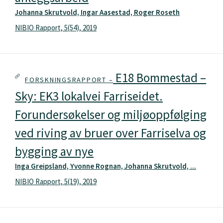
Johanna Skrutvold, Ingar Aasestad, Roger Roseth
NIBIO Rapport, 5(54), 2019
E18 Bommestad –
FORSKNINGSRAPPORT –
Sky: EK3 lokalvei Farriseidet.
Forundersøkelser og miljøoppfølging
ved riving av bruer over Farriselva og
bygging av nye
Inga Greipsland, Yvonne Rognan, Johanna Skrutvold, ...
NIBIO Rapport, 5(19), 2019