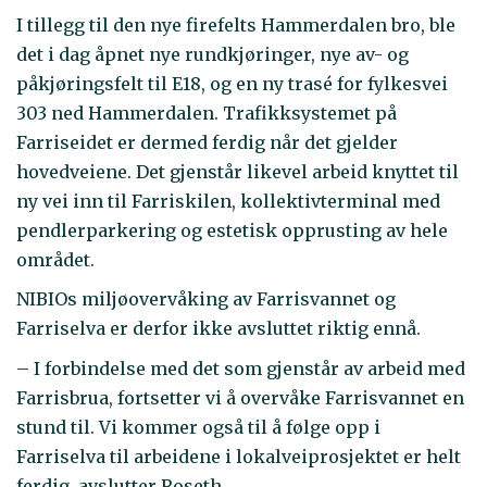
I tillegg til den nye firefelts Hammerdalen bro, ble
det i dag åpnet nye rundkjøringer, nye av- og
påkjøringsfelt til E18, og en ny trasé for fylkesvei
303 ned Hammerdalen. Trafikksystemet på
Farriseidet er dermed ferdig når det gjelder
hovedveiene. Det gjenstår likevel arbeid knyttet til
ny vei inn til Farriskilen, kollektivterminal med
pendlerparkering og estetisk opprusting av hele
området.
NIBIOs miljøovervåking av Farrisvannet og
Farriselva er derfor ikke avsluttet riktig ennå.
– I forbindelse med det som gjenstår av arbeid med
Farrisbrua, fortsetter vi å overvåke Farrisvannet en
stund til. Vi kommer også til å følge opp i
Farriselva til arbeidene i lokalveiprosjektet er helt
ferdig, avslutter Roseth.