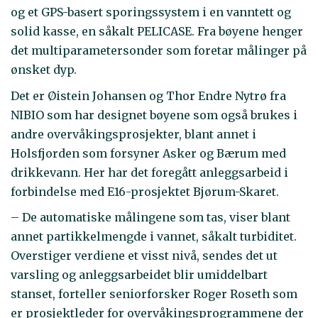
og et GPS-basert sporingssystem i en vanntett og
solid kasse, en såkalt PELICASE. Fra bøyene henger
det multiparametersonder som foretar målinger på
ønsket dyp.
Det er Øistein Johansen og Thor Endre Nytrø fra
NIBIO som har designet bøyene som også brukes i
andre overvåkingsprosjekter, blant annet i
Holsfjorden som forsyner Asker og Bærum med
drikkevann. Her har det foregått anleggsarbeid i
forbindelse med E16-prosjektet Bjørum-Skaret.
– De automatiske målingene som tas, viser blant
annet partikkelmengde i vannet, såkalt turbiditet.
Overstiger verdiene et visst nivå, sendes det ut
varsling og anleggsarbeidet blir umiddelbart
stanset, forteller seniorforsker Roger Roseth som
er prosjektleder for overvåkingsprogrammene der