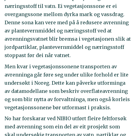
næringsstoff til vatn. Ei vegetasjonssone er ei
overgangssone mellom dyrka mark og vassdrag.
Denne sona kan vere med på å redusere avrenning
av plantevernmiddel og næringsstoff ved at
avrenningsvatnet blir bremsa i vegetasjonen slik at
jordpartiklar, plantevernmiddel og næringsstoff
stoppast før dei når vatnet.
Men kvar i vegetasjonssonene transporten av
avrenninga går føre seg under ulike forhold er lite
undersøkt i Noreg. Dette kan påverke utforminga
av datamodellane som beskriv overflateavrenning
og som blir nytta av forvaltninga, men også korleis
vegetasjonssonene bør utformast i praksis.
No har forskarar ved NIBIO utført fleire feltforsøk
med avrenning som ein del av eit prosjekt som
skal undersøkje transporten av vatn, partiklar og