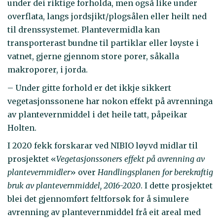
under dei riktige forholda, men også like under
overflata, langs jordsjikt/plogsålen eller heilt ned
til drenssystemet. Plantevermidla kan
transporterast bundne til partiklar eller løyste i
vatnet, gjerne gjennom store porer, såkalla
makroporer, i jorda.
– Under gitte forhold er det ikkje sikkert
vegetasjonssonene har nokon effekt på avrenninga
av plantevernmiddel i det heile tatt, påpeikar
Holten.
I 2020 fekk forskarar ved NIBIO løyvd midlar til
prosjektet «
Vegetasjonssoners effekt på avrenning av
plantevernmidler
» over
Handlingsplanen for berekraftig
bruk av plantevernmiddel, 2016-2020
. I dette prosjektet
blei det gjennomført feltforsøk for å simulere
avrenning av plantevernmiddel frå eit areal med