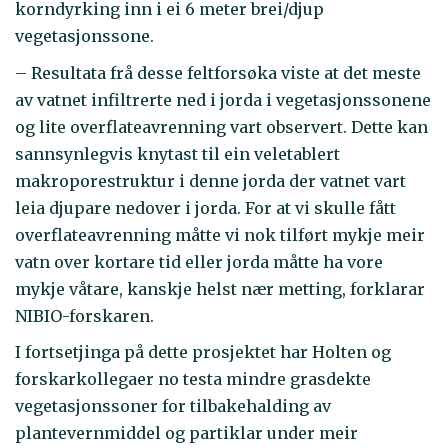
korndyrking inn i ei 6 meter brei/djup
vegetasjonssone.
– Resultata frå desse feltforsøka viste at det meste
av vatnet infiltrerte ned i jorda i vegetasjonssonene
og lite overflateavrenning vart observert. Dette kan
sannsynlegvis knytast til ein veletablert
makroporestruktur i denne jorda der vatnet vart
leia djupare nedover i jorda. For at vi skulle fått
overflateavrenning måtte vi nok tilført mykje meir
vatn over kortare tid eller jorda måtte ha vore
mykje våtare, kanskje helst nær metting, forklarar
NIBIO-forskaren.
I fortsetjinga på dette prosjektet har Holten og
forskarkollegaer no testa mindre grasdekte
vegetasjonssoner for tilbakehalding av
plantevernmiddel og partiklar under meir