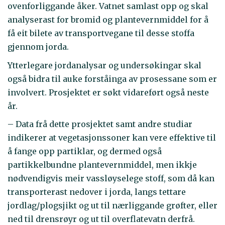
ovenforliggande åker. Vatnet samlast opp og skal
analyserast for bromid og plantevernmiddel for å
få eit bilete av transportvegane til desse stoffa
gjennom jorda.
Ytterlegare jordanalysar og undersøkingar skal
også bidra til auke forståinga av prosessane som er
involvert. Prosjektet er søkt vidareført også neste
år.
– Data frå dette prosjektet samt andre studiar
indikerer at vegetasjonssoner kan vere effektive til
å fange opp partiklar, og dermed også
partikkelbundne plantevernmiddel, men ikkje
nødvendigvis meir vassløyselege stoff, som då kan
transporterast nedover i jorda, langs tettare
jordlag/plogsjikt og ut til nærliggande grøfter, eller
ned til drensrøyr og ut til overflatevatn derfrå.