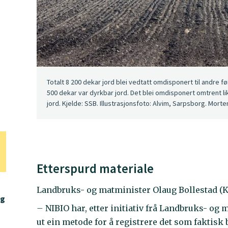
Totalt 8 200 dekar jord blei vedtatt omdisponert til andre f
500 dekar var dyrkbar jord. Det blei omdisponert omtrent l
jord. Kjelde: SSB. Illustrasjonsfoto: Alvim, Sarpsborg. Mort
Etterspurd materiale
Landbruks- og matminister Olaug Bollestad (
ng
–
NIBIO har, etter initiativ frå Landbruks- og 
ut ein metode for å registrere det som faktis