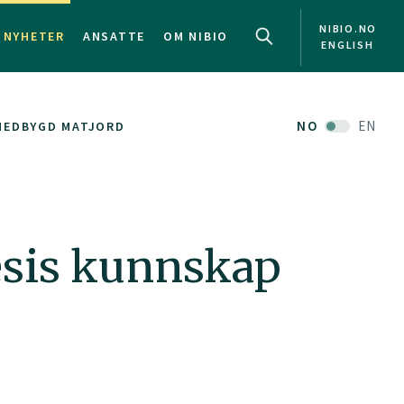
NIBIO.NO
NYHETER
ANSATTE
OM NIBIO
ENGLISH
NO
EN
 NEDBYGD MATJORD
resis kunnskap