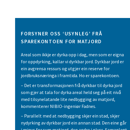
FORSYNER OSS ‘USYNLEG’ FRÅ
SPAREKONTOEN FOR MATJORD
Areal som ikkje er dyrka opp i dag, men som er eigna
for oppdyrking, kallar vi dyrkbar jord. Dyrkbar jord er
ein avgrensa ressurs og utgjer ein reserve for
jordbruksnæringa i framtida. Ho er sparekontoen.
– Det er transformasjonen frå dyrkbar til dyrka jord
som gjer at tala for dyrka areal held seg på eit nivå
med tilsynelatande lite nedbygging av matjord,
kommenterer NIBIO-ingeniør Fadnes.
– Parallelt med at nedbygging skjer ein stad, skjer
nydyrking av dyrkbar jord ein annan stad. Den eine går
i minus for sum matjord, den andre i pluss. Samanlagt