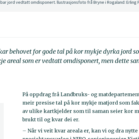
kbar jord vedtatt omdisponert. llustrasjonsfoto frå Bryne i Rogaland: Erling 
ar behovet for gode tal på kor mykje dyrka jord so
e areal som er vedtatt omdisponert, men dette sam
På oppdrag frå Landbruks- og matdepartemente
meir presise tal på kor mykje matjord som fak
av ulike kartkjelder som til saman seier kor m
brukt til og kvar dei er.
–
Når vi veit kvar areala er, kan vi og dra nyt