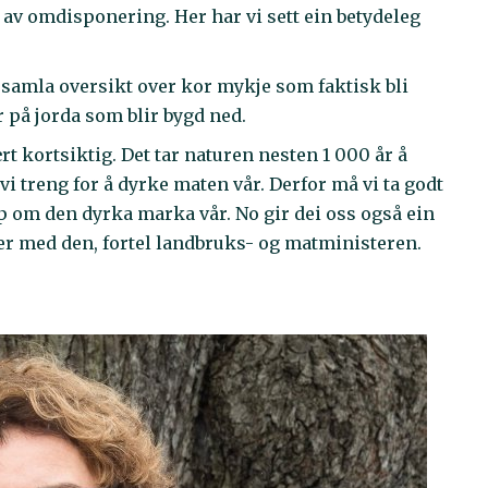
av omdisponering. Her har vi sett ein betydeleg
ei samla oversikt over kor mykje som faktisk bli
r på jorda som blir bygd ned.
t kortsiktig. Det tar naturen nesten 1 000 år å
i treng for å dyrke maten vår. Derfor må vi ta godt
p om den dyrka marka vår. No gir dei oss også ein
r med den, fortel landbruks- og matministeren.