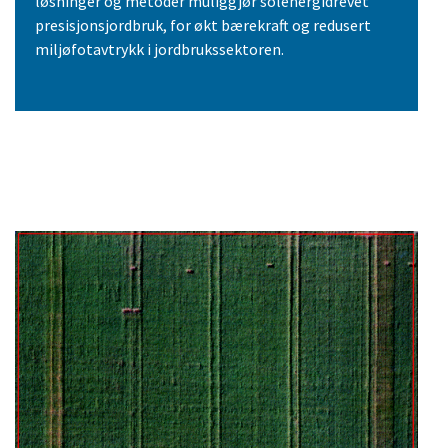
løsninger og metoder muliggjør solenergidrevet
presisjonsjordbruk, for økt bærekraft og redusert
miljøfotavtrykk i jordbrukssektoren.