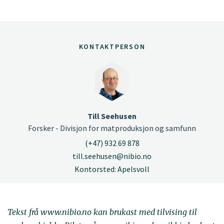
KONTAKTPERSON
Till Seehusen
Forsker - Divisjon for matproduksjon og samfunn
(+47) 932 69 878
till.seehusen@nibio.no
Kontorsted: Apelsvoll
Tekst frå www.nibio.no kan brukast med tilvising til