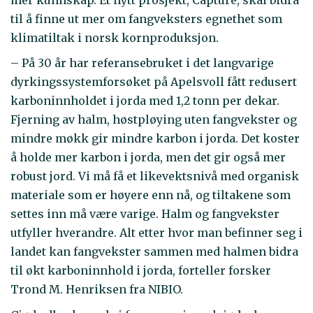
til å finne ut mer om fangveksters egnethet som
klimatiltak i norsk kornproduksjon.
– På 30 år har referansebruket i det langvarige
dyrkingssystemforsøket på Apelsvoll fått redusert
karboninnholdet i jorda med 1,2 tonn per dekar.
Fjerning av halm, høstpløying uten fangvekster og
mindre møkk gir mindre karbon i jorda. Det koster
å holde mer karbon i jorda, men det gir også mer
robust jord. Vi må få et likevektsnivå med organisk
materiale som er høyere enn nå, og tiltakene som
settes inn må være varige. Halm og fangvekster
utfyller hverandre. Alt etter hvor man befinner seg i
landet kan fangvekster sammen med halmen bidra
til økt karboninnhold i jorda, forteller forsker
Trond M. Henriksen fra NIBIO.