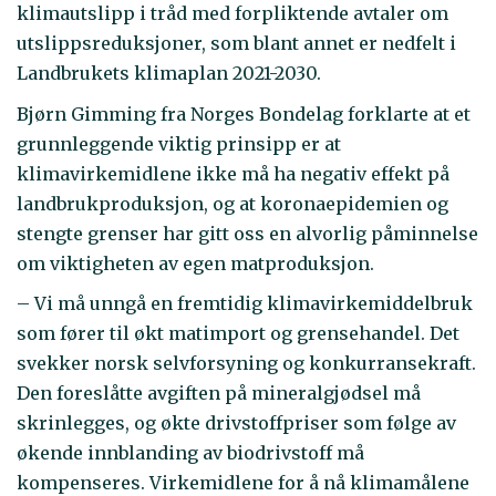
klimautslipp i tråd med forpliktende avtaler om
utslippsreduksjoner, som blant annet er nedfelt i
Landbrukets klimaplan 2021-2030.
Bjørn Gimming fra Norges Bondelag forklarte at et
grunnleggende viktig prinsipp er at
klimavirkemidlene ikke må ha negativ effekt på
landbrukproduksjon, og at koronaepidemien og
stengte grenser har gitt oss en alvorlig påminnelse
om viktigheten av egen matproduksjon.
– Vi må unngå en fremtidig klimavirkemiddelbruk
som fører til økt matimport og grensehandel. Det
svekker norsk selvforsyning og konkurransekraft.
Den foreslåtte avgiften på mineralgjødsel må
skrinlegges, og økte drivstoffpriser som følge av
økende innblanding av biodrivstoff må
kompenseres. Virkemidlene for å nå klimamålene