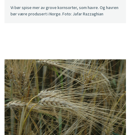
Vi bør spise mer av grove kornsorter, som havre. Og havren
bør være produsert i Norge. Foto: Jafar Razzaghian