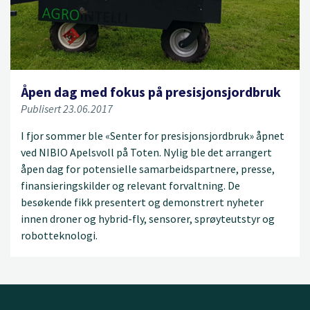
Åpen dag med fokus på presisjonsjordbruk
Publisert 23.06.2017
I fjor sommer ble «Senter for presisjonsjordbruk» åpnet
ved NIBIO Apelsvoll på Toten. Nylig ble det arrangert
åpen dag for potensielle samarbeidspartnere, presse,
finansieringskilder og relevant forvaltning. De
besøkende fikk presentert og demonstrert nyheter
innen droner og hybrid-fly, sensorer, sprøyteutstyr og
robotteknologi.