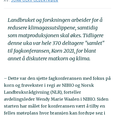
AV:
JOHN OLAV OLDERTRØEN
Landbruket og forskningen arbeider for å
redusere klimagassutslippene, samtidig
som matproduksjonen skal økes. Tidligere
denne uka var hele 370 deltagere "samlet"
til fagkonferansen, Korn 2021, for blant
annet å diskutere matkorn og klima.
– Dette var den sjette fagkonferansen med fokus på
korn og frøvekster i regi av NIBIO og Norsk
Landbruksrådgivning (NLR), forteller
avdelingsleder Wendy Marie Waalen i NIBIO. Siden
starten har målet for konferansen vært å tilby en
felles møteplass hvor bransjen kan fordype seg i