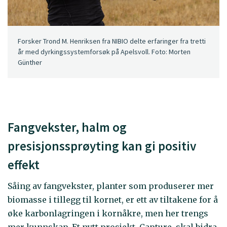
Forsker Trond M. Henriksen fra NIBIO delte erfaringer fra tretti
år med dyrkingssystemforsøk på Apelsvoll. Foto: Morten
Günther
Fangvekster, halm og
presisjonssprøyting kan gi positiv
effekt
Såing av fangvekster, planter som produserer mer
biomasse i tillegg til kornet, er ett av tiltakene for å
øke karbonlagringen i kornåkre, men her trengs
mer kunnskap. Et nytt prosjekt, Capture, skal bidra