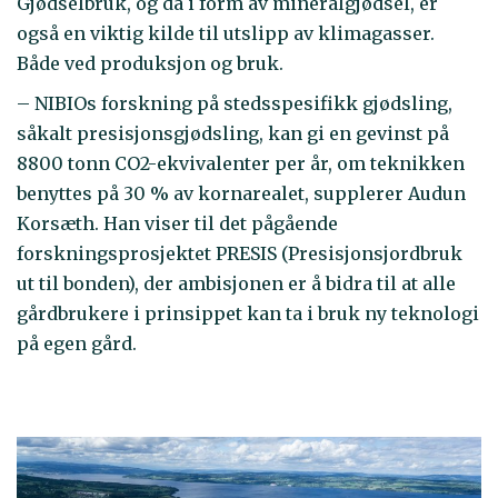
Gjødselbruk, og da i form av mineralgjødsel, er
også en viktig kilde til utslipp av klimagasser.
Både ved produksjon og bruk.
– NIBIOs forskning på stedsspesifikk gjødsling,
såkalt presisjonsgjødsling, kan gi en gevinst på
8800 tonn CO2-ekvivalenter per år, om teknikken
benyttes på 30 % av kornarealet, supplerer Audun
Korsæth. Han viser til det pågående
forskningsprosjektet PRESIS (Presisjonsjordbruk
ut til bonden), der ambisjonen er å bidra til at alle
gårdbrukere i prinsippet kan ta i bruk ny teknologi
på egen gård.