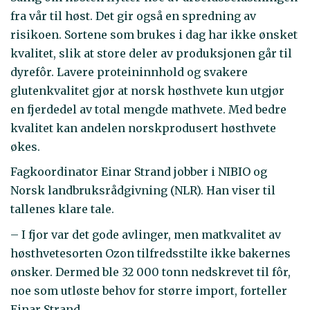
fra vår til høst. Det gir også en spredning av
risikoen. Sortene som brukes i dag har ikke ønsket
kvalitet, slik at store deler av produksjonen går til
dyrefôr. Lavere proteininnhold og svakere
glutenkvalitet gjør at norsk høsthvete kun utgjør
en fjerdedel av total mengde mathvete. Med bedre
kvalitet kan andelen norskprodusert høsthvete
økes.
Fagkoordinator Einar Strand jobber i NIBIO og
Norsk landbruksrådgivning (NLR). Han viser til
tallenes klare tale.
– I fjor var det gode avlinger, men matkvalitet av
høsthvetesorten Ozon tilfredsstilte ikke bakernes
ønsker. Dermed ble 32 000 tonn nedskrevet til fôr,
noe som utløste behov for større import, forteller
Einar Strand.