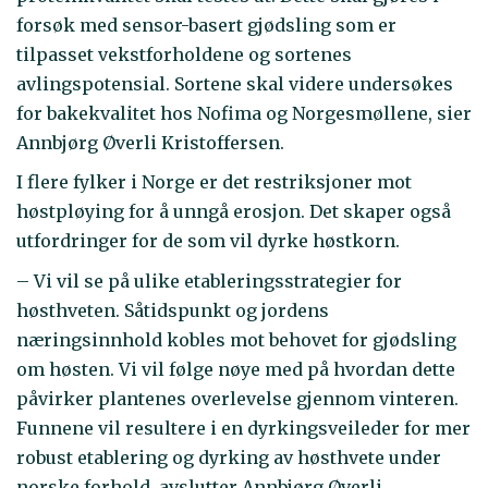
forsøk med sensor-basert gjødsling som er
tilpasset vekstforholdene og sortenes
avlingspotensial. Sortene skal videre undersøkes
for bakekvalitet hos Nofima og Norgesmøllene, sier
Annbjørg Øverli Kristoffersen.
I flere fylker i Norge er det restriksjoner mot
høstpløying for å unngå erosjon. Det skaper også
utfordringer for de som vil dyrke høstkorn.
– Vi vil se på ulike etableringsstrategier for
høsthveten. Såtidspunkt og jordens
næringsinnhold kobles mot behovet for gjødsling
om høsten. Vi vil følge nøye med på hvordan dette
påvirker plantenes overlevelse gjennom vinteren.
Funnene vil resultere i en dyrkingsveileder for mer
robust etablering og dyrking av høsthvete under
norske forhold, avslutter Annbjørg Øverli