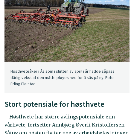
Høsthveteåker i Ås som i slutten av april i år hadde såpass
dårlig vekst at den måtte pløyes ned for å sås på ny. Foto:
Erling Fløistad
Stort potensiale for høsthvete
– Høsthvete har større avlingspotensiale enn
vårhvete, fortsetter Annbjørg Øverli Kristoffersen.
Såing om høsten flytter noe av arbeidsbelastningen