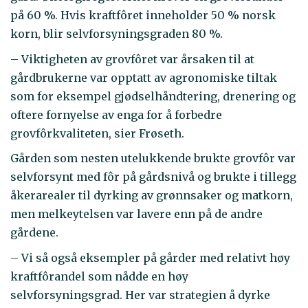
på 60 %. Hvis kraftfôret inneholder 50 % norsk
korn, blir selvforsyningsgraden 80 %.
– Viktigheten av grovfôret var årsaken til at
gårdbrukerne var opptatt av agronomiske tiltak
som for eksempel gjødselhåndtering, drenering og
oftere fornyelse av enga for å forbedre
grovfôrkvaliteten, sier Frøseth.
Gården som nesten utelukkende brukte grovfôr var
selvforsynt med fôr på gårdsnivå og brukte i tillegg
åkerarealer til dyrking av grønnsaker og matkorn,
men melkeytelsen var lavere enn på de andre
gårdene.
– Vi så også eksempler på gårder med relativt høy
kraftfôrandel som nådde en høy
selvforsyningsgrad. Her var strategien å dyrke