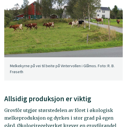
Melkekyrne på vei til beite på Vintervollen i Glåmos. Foto: R. B.
Frøseth
Allsidig produksjon er viktig
Grovfôr utgjør størstedelen av fôret i økologisk
melkeproduksjon og dyrkes i stor grad på egen
gård. Økologiregelverket krever en grovfôrandel