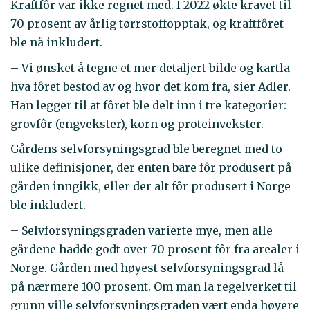
Kraftfôr var ikke regnet med. I 2022 økte kravet til
70 prosent av årlig tørrstoffopptak, og kraftfôret
ble nå inkludert.
– Vi ønsket å tegne et mer detaljert bilde og kartla
hva fôret bestod av og hvor det kom fra, sier Adler.
Han legger til at fôret ble delt inn i tre kategorier:
grovfôr (engvekster), korn og proteinvekster.
Gårdens selvforsyningsgrad ble beregnet med to
ulike definisjoner, der enten bare fôr produsert på
gården inngikk, eller der alt fôr produsert i Norge
ble inkludert.
– Selvforsyningsgraden varierte mye, men alle
gårdene hadde godt over 70 prosent fôr fra arealer i
Norge. Gården med høyest selvforsyningsgrad lå
på nærmere 100 prosent. Om man la regelverket til
grunn ville selvforsyningsgraden vært enda høyere