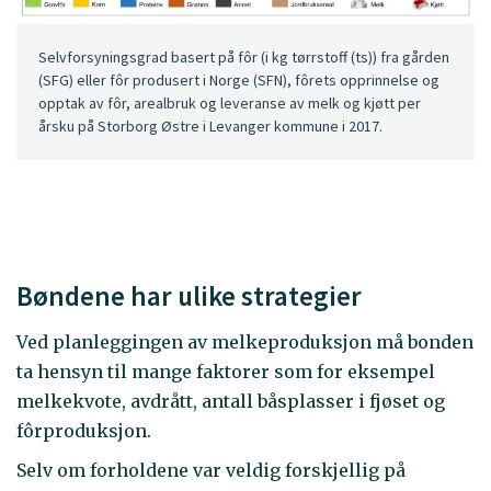
Selvforsyningsgrad basert på fôr (i kg tørrstoff (ts)) fra gården
(SFG) eller fôr produsert i Norge (SFN), fôrets opprinnelse og
opptak av fôr, arealbruk og leveranse av melk og kjøtt per
årsku på Storborg Østre i Levanger kommune i 2017.
Bøndene har ulike strategier
Ved planleggingen av melkeproduksjon må bonden
ta hensyn til mange faktorer som for eksempel
melkekvote, avdrått, antall båsplasser i fjøset og
fôrproduksjon.
Selv om forholdene var veldig forskjellig på