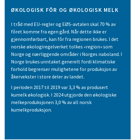
ØKOLOGISK FÔR OG ØKOLOGISK MELK
I tråd med EU-regler og EØS-avtalen skal 70 % av
fôret komme fra egen gård. Når dette ikke er
gjennomførbart, kan fôr fra regionen brukes. I det
norske økologiregelverket tolkes «region» som
Norge og nærliggende områder i Norges naboland. I
Norge brukes unntaket generelt fordi klimatiske
forhold begrenser mulighetene for produksjon av
åkervekster i store deler av landet.
I perioden 2017 til 2019 var 3,3 % av produsert
kumelk økologisk. I 2024 utgjorde den økologiske
melkeproduksjonen 3,0 % av all norsk
kumelkproduksjon.