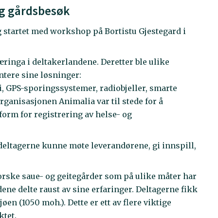
og gårdsbesøk
 startet med workshop på Bortistu Gjestegard i
ringa i deltakerlandene. Deretter ble ulike
ntere sine løsninger:
 GPS-sporingssystemer, radiobjeller, smarte
rganisasjonen Animalia var til stede for å
form for registrering av helse- og
 deltagerne kunne møte leverandørene, gi innspill,
norske saue- og geitegårder som på ulike måter har
ndene delte raust av sine erfaringer. Deltagerne fikk
øen (1050 moh.). Dette er ett av flere viktige
ktet.