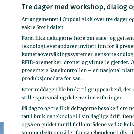
Tre dager med workshop, dialog 
Arrangementet i Oppdal gikk over tre dager og
vakre Storlidalen.
Først fikk deltagerne høre om saue- og geitenæ
teknologileverandører invitert inn for å prese
kameraovervåkingssystemer, sensorteknologi,
RFID-øremerker, droner og virtuelle gjerder. O
presentere Sauekontrollen – en nasjonal platt
produksjonsdata for sau.
Ettermiddagen ble brukt til gruppearbeid, der
stille spørsmål og dele av sine erfaringer.
På dag to og tre fikk deltagerne besøke flere 
tatt i bruk ny teknologi i sin daglige drift. Bø
også en guidet tur til fjellområdene ved Orkelsj
sommerbeiteområder for sauebøndene i distri