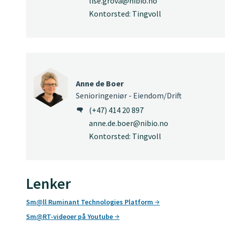
lise.grova@nibio.no
Kontorsted: Tingvoll
Anne de Boer
Senioringeniør - Eiendom/Drift
(+47) 414 20 897
anne.de.boer@nibio.no
Kontorsted: Tingvoll
Lenker
Sm@ll Ruminant Technologies Platform
Sm@RT-videoer på Youtube