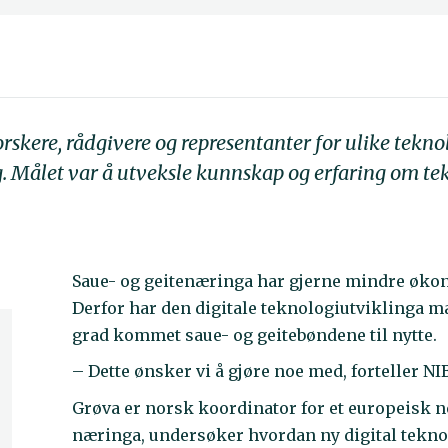
rskere, rådgivere og representanter for ulike teknol
 Målet var å utveksle kunnskap og erfaring om tek
Saue- og geitenæringa har gjerne mindre øk
Derfor har den digitale teknologiutviklinga ma
grad kommet saue- og geitebøndene til nytte.
– Dette ønsker vi å gjøre noe med, forteller N
Grøva er norsk koordinator for et europeisk n
næringa, undersøker hvordan ny digital teknolo