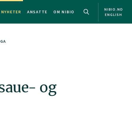
NIBIO.NO
NYHETER
ANSATTE
OM NIBIO
ENGLISH
NGA
saue- og