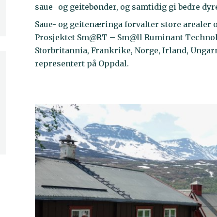
saue- og geitebønder, og samtidig gi bedre dyr
Saue- og geitenæringa forvalter store arealer o
Prosjektet Sm@RT – Sm@ll Ruminant Technology
Storbritannia, Frankrike, Norge, Irland, Ungarn,
representert på Oppdal.