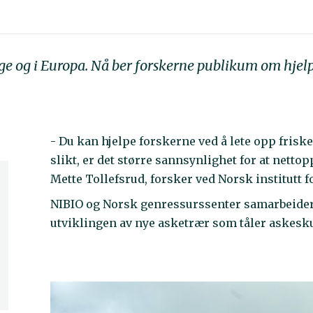
e og i Europa. Nå ber forskerne publikum om hjelp ti
- Du kan hjelpe forskerne ved å lete opp frisk
slikt, er det større sannsynlighet for at nett
Mette Tollefsrud, forsker ved Norsk institutt 
NIBIO og Norsk genressurssenter samarbeider f
utviklingen av nye asketrær som tåler askesk