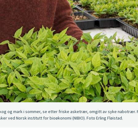
r i skog og mark i sommer, se etter friske asketrær, omgitt av syke nabotrær.
ker ved Norsk institutt for bioøkonomi (NIBIO). Foto Erling Fløistad.