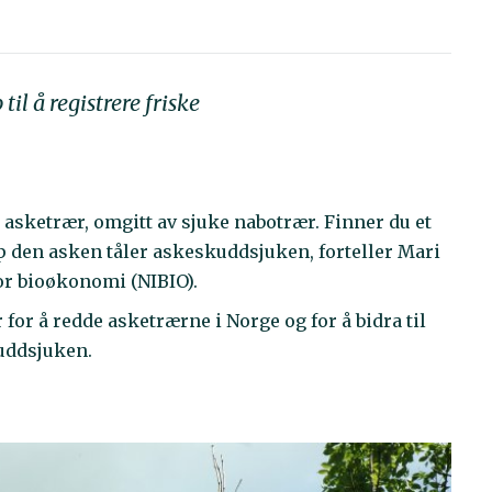
l å registrere friske
e asketrær, omgitt av sjuke nabotrær. Finner du et
opp den asken tåler askeskuddsjuken, forteller Mari
for bioøkonomi (NIBIO).
or å redde asketrærne i Norge og for å bidra til
uddsjuken.