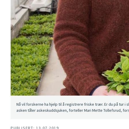
Nå vil forskerne ha hjelp til å registrere friske trær. Er du på tu
asken tåler askeskuddsjuken, forteller Mari Mette Tollefsrud, fors
PUBLISERT: 13.07.2019