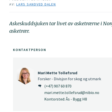
AV:
LARS SANDVED DALEN
Askeskuddsjuken tar livet av asketrærne i Norg
asketrær.
KONTAKTPERSON
Mari Mette Tollefsrud
Forsker - Divisjon for skog og utmark
(+47) 907 60 870
mari.mette.tollefsrud@nibio.no
Kontorsted: Ås - Bygg H8