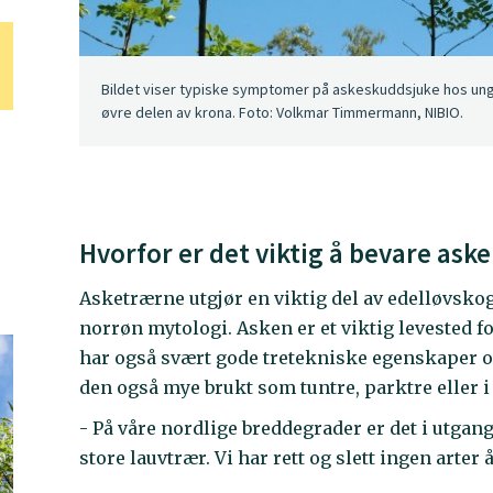
Bildet viser typiske symptomer på askeskuddsjuke hos ung
øvre delen av krona. Foto: Volkmar Timmermann, NIBIO.
Hvorfor er det viktig å bevare ask
Asketrærne utgjør en viktig del av edelløvskoge
norrøn mytologi. Asken er et viktig levested f
har også svært gode tretekniske egenskaper og
den også mye brukt som tuntre, parktre eller i 
- På våre nordlige breddegrader er det i utga
store lauvtrær. Vi har rett og slett ingen arte