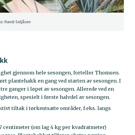
to: Randi Seljåsen
akk
tighet gjennom hele sesongen, forteller Thomsen.
ilført plantehakk en gang ved starten av sesongen. I
r tre ganger i løpet av sesongen. Allerede ved en
gheten, spesielt i første halvdel av sesongen.
ivt tiltak i tørkeutsatte områder, f.eks. langs
-7 centimeter (om lag 4 kg per kvadratmeter)