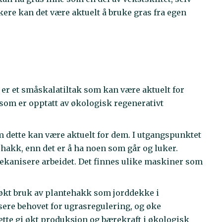
re kan det være aktuelt å bruke gras fra egen
 er et småskalatiltak som kan være aktuelt for
om er opptatt av økologisk regenerativt
 dette kan være aktuelt for dem. I utgangspunktet
ehakk, enn det er å ha noen som går og luker.
 mekanisere arbeidet. Det finnes ulike maskiner som
l økt bruk av plantehakk som jorddekke i
sere behovet for ugrasregulering, og øke
ette gi økt produksjon og bærekraft i økologisk