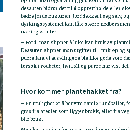
oppnår man også veldig god konkurranse mot u
dessuten bidrar det til å opprettholde eller øk
bedre jordstrukturen. Jorddekket i seg selv, og 
dyrkingssystemet kan tåle større nedbørsmen
næringsstoffer.
– Fordi man slipper å luke kan bruk av plant
Dessuten slipper man utgifter til innkjøp og s
purre fant vi at avlingene ble like gode som de
forsøk i rødbeter, hvitkål og purre har vist de
Hvor kommer plantehakket fra?
– En mulighet er å benytte gamle rundballer, 
gras fra arealer som ligger brakk, eller fra ve
blir brukt.
Man kan også se for seg at man i noen omløp k