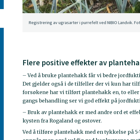
Registrering av ugrasarter i purrefelt ved NIBIO Landvik. Fo
Flere positive effekter av planteh
– Ved å bruke plantehakk får vi bedre jordfuk
Det gjelder også i de tilfeller der vi kun har t
forsøkene har vi tilført plantehakk en, to elle
gangs behandling ser vi god effekt på jordfukti
– Bruk av plantehakk er med andre ord et effekt
kysten fra Rogaland og østover.
Ved å tilføre plantehakk med en tykkelse på 5