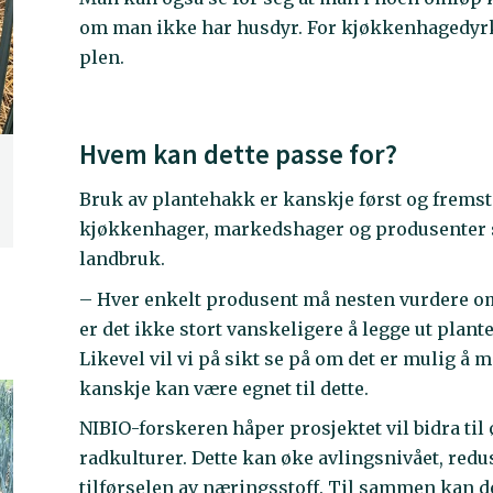
om man ikke har husdyr. For kjøkkenhagedyrke
plen.
Hvem kan dette passe for?
Bruk av plantehakk er kanskje først og fremst
kjøkkenhager, markedshager og produsenter s
landbruk.
– Hver enkelt produsent må nesten vurdere om
er det ikke stort vanskeligere å legge ut plant
Likevel vil vi på sikt se på om det er mulig å
kanskje kan være egnet til dette.
NIBIO-forskeren håper prosjektet vil bidra ti
radkulturer. Dette kan øke avlingsnivået, redu
tilførselen av næringsstoff. Til sammen kan d