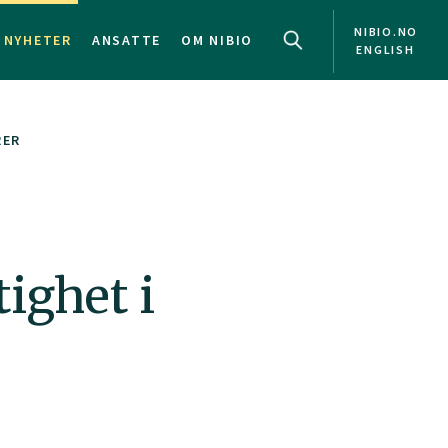
NIBIO.NO
NYHETER
ANSATTE
OM NIBIO
ENGLISH
RER
ighet i