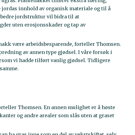
gras. Plantehakket tilfører ekstra næring,
e jordas innhold av organisk materiale og til å
bedre jordstruktur vil bidra til at
gder uten erosjonsskader og tap av
ehakk være arbeidsbesparende, forteller Thomsen.
predning av annen type gjødsel. I våre forsøk i
rsom vi hadde tilført vanlig gjødsel. Tidligere
t samme.
forteller Thomsen. En annen mulighet er å høste
gkanter og andre arealer som slås uten at graset
an ha gras inne som en del av vekstskiftet, selv