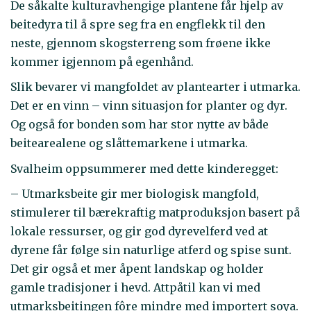
De såkalte kulturavhengige plantene får hjelp av
beitedyra til å spre seg fra en engflekk til den
neste, gjennom skogsterreng som frøene ikke
kommer igjennom på egenhånd.
Slik bevarer vi mangfoldet av plantearter i utmarka.
Det er en vinn – vinn situasjon for planter og dyr.
Og også for bonden som har stor nytte av både
beitearealene og slåttemarkene i utmarka.
Svalheim oppsummerer med dette kinderegget:
– Utmarksbeite gir mer biologisk mangfold,
stimulerer til bærekraftig matproduksjon basert på
lokale ressurser, og gir god dyrevelferd ved at
dyrene får følge sin naturlige atferd og spise sunt.
Det gir også et mer åpent landskap og holder
gamle tradisjoner i hevd. Attpåtil kan vi med
utmarksbeitingen fôre mindre med importert soya.