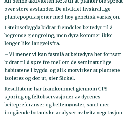
All denne aktiviteten førte til at planter ble spredt
over store avstander. De utviklet livskraftige
plantepopulasjoner med høy genetisk variasjon.
I Steinsetbygda bidrar fremdeles beitedyr til å
begrense gjengroing, men dyra kommer ikke
lenger like langveisfra.
– Vi mener vi kan fastslå at beitedyra her fortsatt
bidrar til å spre frø mellom de seminaturlige
habitatene i bygda, og slik motvirker at plantene
isoleres og dør ut, sier Sickel.
Resultatene har framkommet gjennom GPS-
sporing og feltobservasjoner av dyrenes
beitepreferanser og beitemønster, samt mer
inngående botaniske analyser av beita vegetasjon.