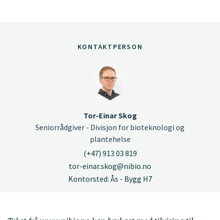
KONTAKTPERSON
Tor-Einar Skog
Seniorrådgiver - Divisjon for bioteknologi og
plantehelse
(+47) 913 03 819
tor-einar.skog@nibio.no
Kontorsted: Ås - Bygg H7