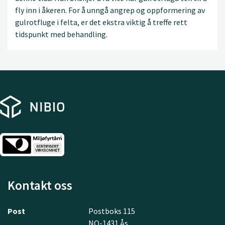
fly inn i åkeren. For å unngå angrep og oppformering av
gulrotfluge i felta, er det ekstra viktig å treffe rett
tidspunkt med behandling.
Kontakt oss
Post
Postboks 115
NO-1431 Ås