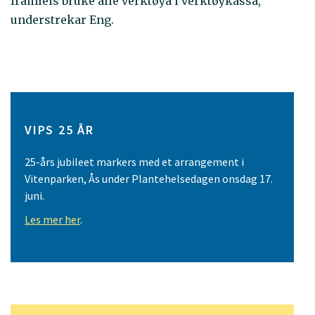
framleis bruke alle verktøya i verktøykassa,
understrekar Eng.
VIPS 25 ÅR
25-års jubileet markers med et arrangement i
Vitenparken, Ås under Plantehelsedagen onsdag 17.
juni.
Les mer her
.