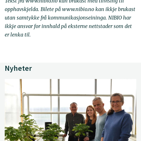
Tekst frå www.nibio.no kan brukast med tilvising til
opphavskjelda. Bilete på www.nibio.no kan ikkje brukast
utan samtykke frå kommunikasjonseininga. NIBIO har
ikkje ansvar for innhald på eksterne nettstader som det
er lenka til.
Nyheter