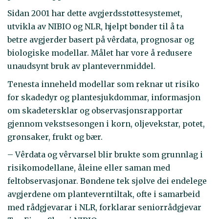
Sidan 2001 har dette avgjerdsstøttesystemet,
utvikla av NIBIO og NLR, hjelpt bønder til å ta
betre avgjerder basert på vêrdata, prognosar og
biologiske modellar. Målet har vore å redusere
unaudsynt bruk av plantevernmiddel.
Tenesta inneheld modellar som reknar ut risiko
for skadedyr og plantesjukdommar, informasjon
om skadetersklar og observasjonsrapportar
gjennom vekstsesongen i korn, oljevekstar, potet,
grønsaker, frukt og bær.
– Vêrdata og vêrvarsel blir brukte som grunnlag i
risikomodellane, åleine eller saman med
feltobservasjonar. Bøndene tek sjølve dei endelege
avgjerdene om planteverntiltak, ofte i samarbeid
med rådgjevarar i NLR, forklarar seniorrådgjevar