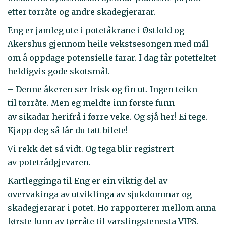
etter tørråte og andre skadegjerarar.
Eng er jamleg ute i potetåkrane i Østfold og
Akershus gjennom heile vekstsesongen med mål
om å oppdage potensielle farar. I dag får potetfeltet
heldigvis gode skotsmål.
– Denne åkeren ser frisk og fin ut. Ingen teikn
til tørråte. Men eg meldte inn første funn
av sikadar herifrå i førre veke. Og sjå her! Ei tege.
Kjapp deg så får du tatt bilete!
Vi rekk det så vidt. Og tega blir registrert
av potetrådgjevaren.
Kartlegginga til Eng er ein viktig del av
overvakinga av utviklinga av sjukdommar og
skadegjerarar i potet. Ho rapporterer mellom anna
første funn av tørråte til varslingstenesta VIPS.