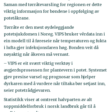
Saman med tørråtevarsling for regionen er dette
viktig informasjon for bøndene i oppfølging av
potetåkrane.
Tørråte er den mest øydeleggjande
potetsjukdomen i Noreg. VIPS bruker vêrdata inn i
ein modell til å føreseie når temperaturen og fukta
i lufta gjer infeksjonsfaren høg. Bonden veit då
nøyaktig når åkeren må vernast.
– VIPS er eit svært viktig verktøy i
avgjerdsprosessen for plantevern i potet. Systemet
gjev presise varsel og prognosar som hjelper
dyrkaren med å vurdere når tiltaka bør setjast inn,
seier potetrådgjevaren.
Statistikk viser at omtrent halvparten av alt
soppmiddelforbruk i norsk landbruk går til å