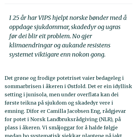
I 25 år har VIPS hjelpt norske bønder med å
oppdage sjukdommar, skadedyr og ugras
før dei blir eit problem. No gjer
klimaendringar og aukande resistens
systemet viktigare enn nokon gong.
Det grøne og frodige potetriset vaier bedageleg i
sommarbrisen i åkeren i Østfold. Det er ein idyllisk
setting i junisola, men under overflata kan dei
første teikna på sjukdom og skadedyr vere i
emning. Difor er Camilla Jacobsen Eng, rådgjevar
for potet i Norsk Landbruksrådgiving (NLR), på
plass i åkeren. Vi småjoggar for å halde følgje
medan ho systematisk sjekkar plantene på jakt