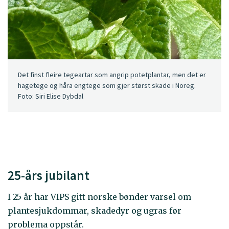
Det finst fleire tegeartar som angrip potetplantar, men det er
hagetege og håra engtege som gjer størst skade i Noreg.
Foto: Siri Elise Dybdal
25-års jubilant
I 25 år har VIPS gitt norske bønder varsel om
plantesjukdommar, skadedyr og ugras før
problema oppstår.