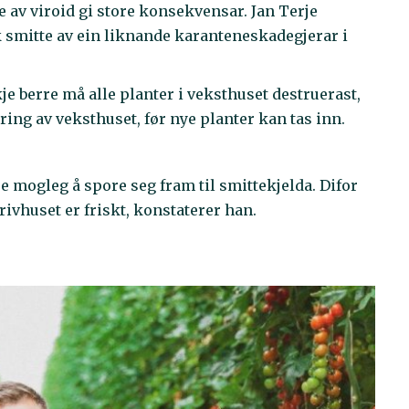
 av viroid gi store konsekvensar. Jan Terje
k smitte av ein liknande karanteneskadegjerar i
kje berre må alle planter i veksthuset destruerast,
ing av veksthuset, før nye planter kan tas inn.
kje mogleg å spore seg fram til smittekjelda. Difor
rivhuset er friskt, konstaterer han.