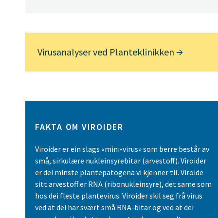
Virusanalyser ved Planteklinikken
FAKTA OM VIROIDER
Viroider er ein slags «mini-virus» som berre består av
små, sirkulære nukleinsyrebitar (arvestoff). Viroider
er dei minste plantepatogena vi kjenner til. Viroide
sitt arvestoff er RNA (ribonukleinsyre), det same som
hos dei fleste plantevirus. Viroider skil seg frå virus
ved at dei har svært små RNA-bitar og ved at dei