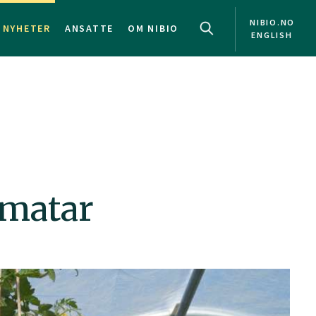
NIBIO.NO
NYHETER
ANSATTE
OM NIBIO
ENGLISH
omatar