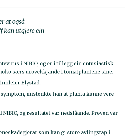
er at også
 kan utgjere ein
virus i NIBIO, og er i tillegg ein entusiastisk
 noko særs urovekkjande i tomatplantene sine.
 innleier Blystad.
ssymptom, mistenkte han at planta kunne vere
d NIBIO, og resultatet var nedslåande. Prøven var
eneskadegjerar som kan gi store avlingstap i