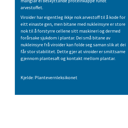
manglar ei beskyttande proteinkappe rundt
arvestoffet.
Viroider har eigentleg ikkje nok arvestoff til å kode for
eitt einaste gen, men bitane med nukleinsyre er store
nok til å forstyrre cellene sitt maskineri og dermed
forårsake sjukdom i plantar. Dei små bitane av
nukleinsyre frå viroider kan folde seg saman slik at dei
får stor stabilitet. Dette gjer at viroider er smittsame
gjennom plantesaft og kontakt mellom plantar.
Kjelde: Plantevernleksikonet