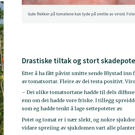
Gule flekker på tomatene kan tyde på smitte av viroid. Fot
Drastiske tiltak og stort skadepot
Etter å ha fått påvist smitte sende Blystad inn 
av tomatsortar. Fleire av dei testa positivt. Vi
– Dei ulike tomatsortane hadde til dels diffuse
enn om dei hadde vore friske. I tillegg spreidd
som eg hadde tenkt å lage settepoteter av.
Potet og tomat er i nær slekt, og nokre sjukd
vidare spreiing av sjukdomen vart alle planten