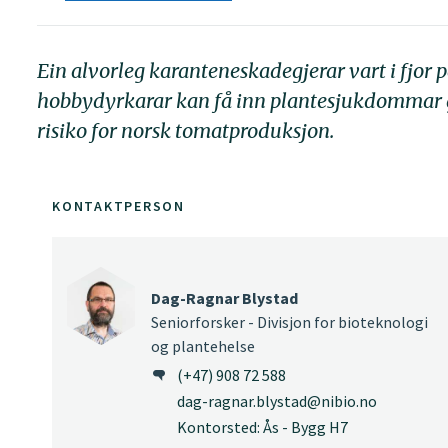
Ein alvorleg karanteneskadegjerar vart i fjor p
hobbydyrkarar kan få inn plantesjukdommar gj
risiko for norsk tomatproduksjon.
KONTAKTPERSON
Dag-Ragnar Blystad
Seniorforsker - Divisjon for bioteknologi
og plantehelse
(+47) 908 72 588
dag-ragnar.blystad@nibio.no
Kontorsted: Ås - Bygg H7