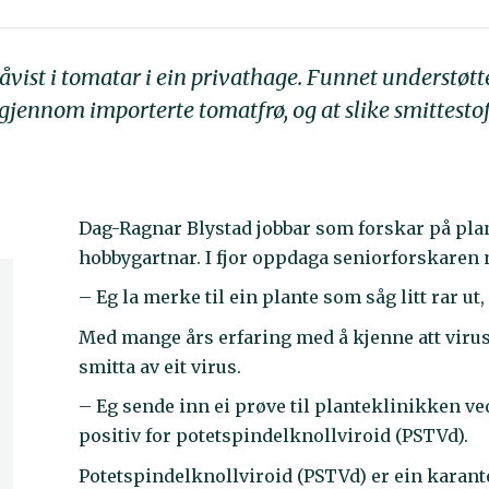
åvist i tomatar i ein privathage. Funnet understøtt
ennom importerte tomatfrø, og at slike smittestoff
Dag-Ragnar Blystad jobbar som forskar på plante
hobbygartnar. I fjor oppdaga seniorforskaren
– Eg la merke til ein plante som såg litt rar ut,
Med mange års erfaring med å kjenne att viru
smitta av eit virus.
– Eg sende inn ei prøve til planteklinikken ve
positiv for potetspindelknollviroid (PSTVd).
Potetspindelknollviroid (PSTVd) er ein karant