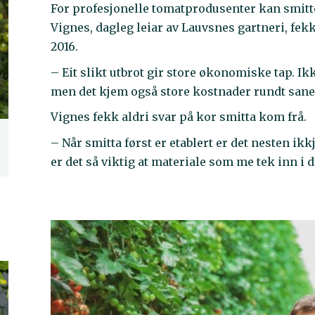
For profesjonelle tomatprodusenter kan smitte
Vignes, dagleg leiar av Lauvsnes gartneri, fek
2016.
– Eit slikt utbrot gir store økonomiske tap. Ik
men det kjem også store kostnader rundt saner
Vignes fekk aldri svar på kor smitta kom frå.
– Når smitta først er etablert er det nesten ik
er det så viktig at materiale som me tek inn i d