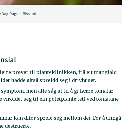
o: Dag Ragnar Blystad
ensial
fleire prøver til planteklinikken, frå eit mangfald
roidet hadde altså spreidd seg i drivhuset.
 symptom, men alle såg ut til å gi færre tomatar
e viroidet seg til ein potetplante tett ved tomatane
ommar kan difor spreie seg mellom dei. For å unngå
e destruerte.