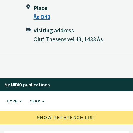
Place
Ås O43
Visiting address
Oluf Thesens vei 43, 1433 Ås
My NIBIO publications
TYPE
YEAR
SHOW REFERENCE LIST