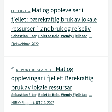
Mat og opplevelser i
LECTURE –
fjellet: bærekraftig bruk av lokale
ressurser i landbruk og reiseliv
Sebastian Eiter, Bolette Bele, Wendy Fjellstad, ...
Fjellwebinar, 2022
Mat og
REPORT RESEARCH –
opplevingar i fjellet: Berekraftig
bruk av lokale ressursar
Sebastian Eiter, Bolette Bele, Wendy Fjellstad, ...
NIBIO Rapport, 8(121), 2022