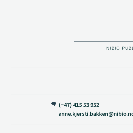
NIBIO PUB
(+47) 415 53 952
anne.kjersti.bakken@nibio.n