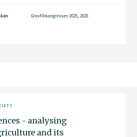
kken
Grovfôrkongressen 2025, 2025
CIETY
ences - analysing
riculture and its