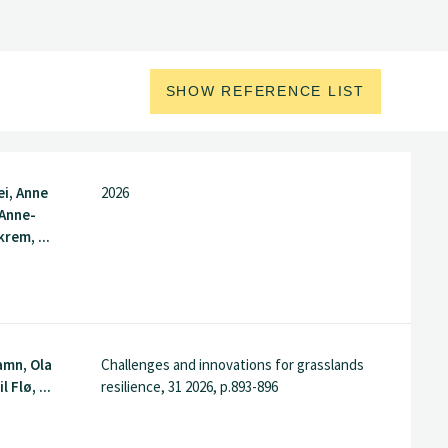
SHOW REFERENCE LIST
i, Anne
2026
 Anne-
rem, ...
amn, Ola
Challenges and innovations for grasslands
 Flø, ...
resilience, 31 2026, p.893-896