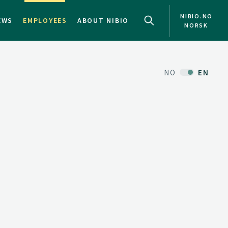
NIBIO.NO
EWS
EMPLOYEES
ABOUT NIBIO
NORSK
NO
EN