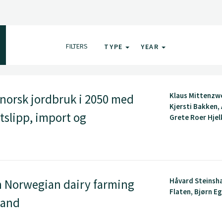
FILTERS
TYPE
YEAR
Klaus Mittenzwe
norsk jordbruk i 2050 med
Kjersti Bakken,
tslipp, import og
Grete Roer Hjelk
Håvard Steinsh
n Norwegian dairy farming
Flaten, Bjørn Egil
land