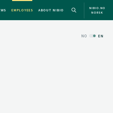
NIBIO.NO
EWS
EMPLOYEES
ABOUT NIBIO
NORSK
NO
EN