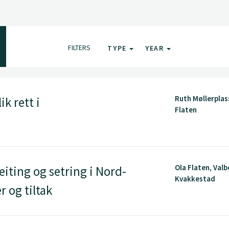
FILTERS
TYPE
YEAR
Ruth Møllerplas
k rett i
Flaten
Ola Flaten, Val
iting og setring i Nord-
Kvakkestad
r og tiltak