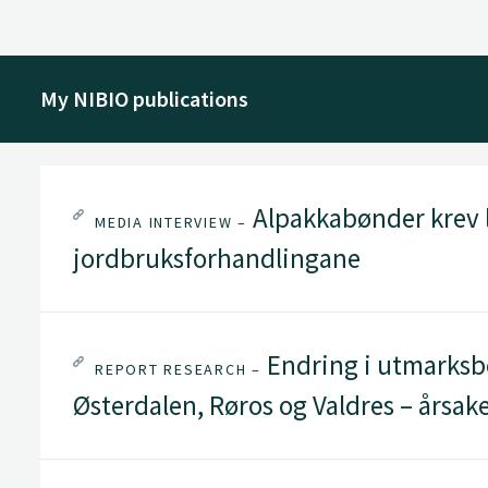
My NIBIO publications
Alpakkabønder krev li
MEDIA INTERVIEW –
jordbruksforhandlingane
Endring i utmarksbe
REPORT RESEARCH –
Østerdalen, Røros og Valdres – årsake