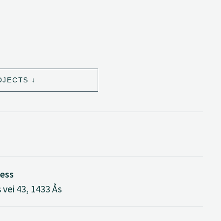
OJECTS
ress
 vei 43, 1433 Ås