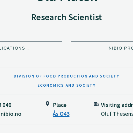
Research Scientist
LICATIONS
NIBIO PR
DIVISION OF FOOD PRODUCTION AND SOCIETY
ECONOMICS AND SOCIETY
9 046
Place
Visiting add
nibio.no
Ås O43
Oluf Thesens