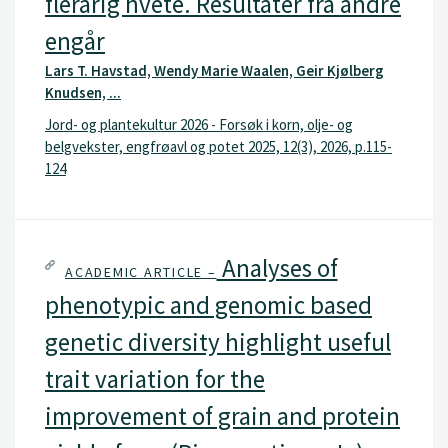
flerårig hvete. Resultater fra andre
engår
Lars T. Havstad, Wendy Marie Waalen, Geir Kjølberg
Knudsen, ...
Jord- og plantekultur 2026 - Forsøk i korn, olje- og
belgvekster, engfrøavl og potet 2025, 12(3), 2026, p.115-
124
Analyses of
ACADEMIC ARTICLE –
phenotypic and genomic based
genetic diversity highlight useful
trait variation for the
improvement of grain and protein