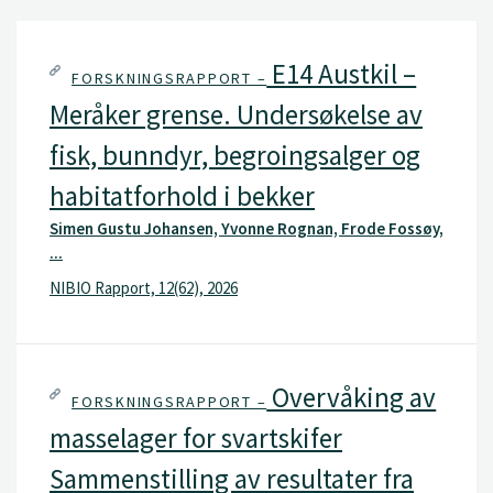
E14 Austkil –
FORSKNINGSRAPPORT –
Meråker grense. Undersøkelse av
fisk, bunndyr, begroingsalger og
habitatforhold i bekker
Simen Gustu Johansen, Yvonne Rognan, Frode Fossøy,
...
NIBIO Rapport, 12(62), 2026
Overvåking av
FORSKNINGSRAPPORT –
masselager for svartskifer
Sammenstilling av resultater fra