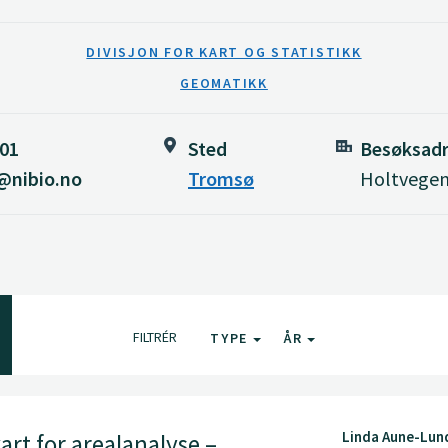
DIVISJON FOR KART OG STATISTIKK
GEOMATIKK
901
Sted
Besøksadr
s@nibio.no
Tromsø
Holtvegen
FILTRÉR
TYPE
ÅR
Linda Aune-Lun
rt for arealanalyse –