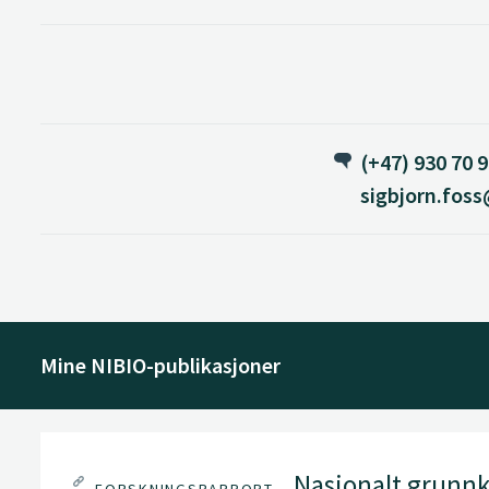
(+47) 930 70 
sigbjorn.fos
Mine NIBIO-publikasjoner
Nasjonalt grunnka