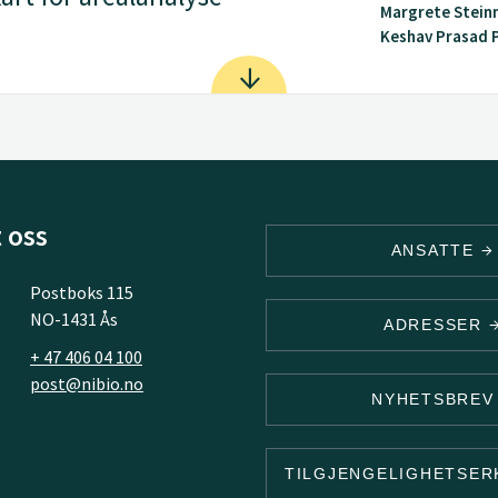
Margrete Stein
Keshav Prasad Pa
 oss
ANSATTE
Postboks 115
NO-1431 Ås
ADRESSER
+ 47 406 04 100
post@nibio.no
NYHETSBRE
TILGJENGELIGHETSE