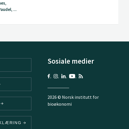
nes,
udel, ...
Sosiale medier
2026 © Norsk institutt for
V
bioøkonomi
RKLÆRING