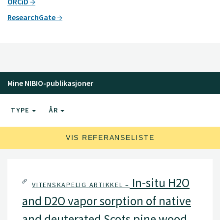
ORCiD
ResearchGate
Mine NIBIO-publikasjoner
TYPE
ÅR
VIS REFERANSELISTE
In-situ H2O
VITENSKAPELIG ARTIKKEL –
and D2O vapor sorption of native
and deuterated Scots pine wood