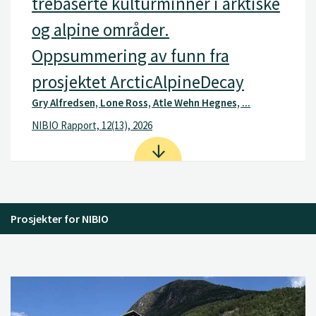
trebaserte kulturminner i arktiske
og alpine områder.
Oppsummering av funn fra
prosjektet ArcticAlpineDecay
Gry Alfredsen, Lone Ross, Atle Wehn Hegnes, ...
NIBIO Rapport, 12(13), 2026
Prosjekter for NIBIO