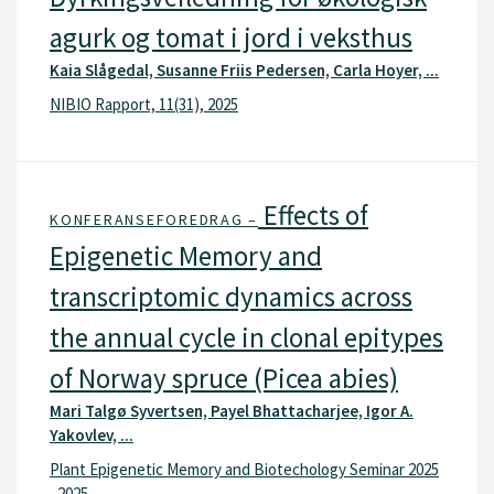
agurk og tomat i jord i veksthus
Kaia Slågedal, Susanne Friis Pedersen, Carla Hoyer, ...
NIBIO Rapport, 11(31), 2025
Effects of
KONFERANSEFOREDRAG –
Epigenetic Memory and
transcriptomic dynamics across
the annual cycle in clonal epitypes
of Norway spruce (Picea abies)
Mari Talgø Syvertsen, Payel Bhattacharjee, Igor A.
Yakovlev, ...
Plant Epigenetic Memory and Biotechology Seminar 2025
, 2025