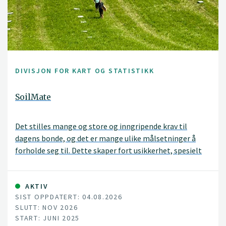
DIVISJON FOR KART OG STATISTIKK
SoilMate
Det stilles mange og store og inngripende krav til
dagens bonde, og det er mange ulike målsetninger å
forholde seg til. Dette skaper fort usikkerhet, spesielt
når bonden møter målkonflikter. For eksempel skal det
produseres mer og mer effektivt samtidig som det blant
annet skal tas en rekke miljøhensyn. Undersøkelser viser
AKTIV
SIST OPPDATERT: 04.08.2026
imidlertid at det er mulig å øke avlingene,
SLUTT: NOV 2026
nettofortjenesten og redusere klimagassutslipp.
START: JUNI 2025