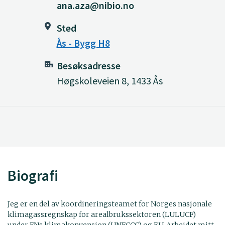
ana.aza@nibio.no
Sted
Ås - Bygg H8
Besøksadresse
Høgskoleveien 8, 1433 Ås
Biografi
Jeg er en del av koordineringsteamet for Norges nasjonale
klimagassregnskap for arealbrukssektoren (LULUCF)
under FNs klimakonvensjon (UNFCCC) og EU. Arbeidet mitt