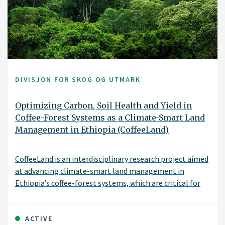
DIVISJON FOR SKOG OG UTMARK
Optimizing Carbon, Soil Health and Yield in
Coffee-Forest Systems as a Climate-Smart Land
Management in Ethiopia (CoffeeLand)
CoffeeLand is an interdisciplinary research project aimed
at advancing climate-smart land management in
Ethiopia’s coffee-forest systems, which are critical for
biodiversity, livelihoods, and global Arabica coffee
genetic resources. These systems support millions of
smallholder farmers but are increasingly threatened by
ACTIVE