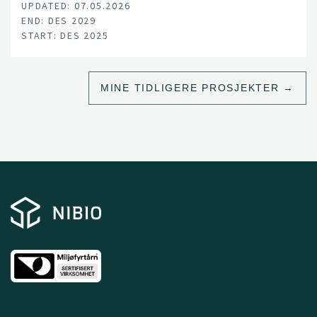
UPDATED: 07.05.2026
climate change, land-use pressure, and declining
END: DES 2029
productivity.
START: DES 2025
MINE TIDLIGERE PROSJEKTER