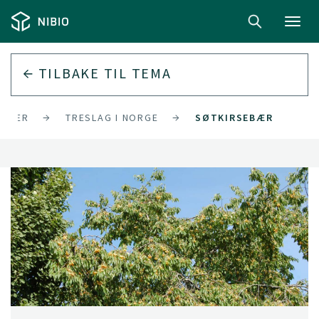
Toggl
navig
TILBAKE TIL
TEMA
URSER
TRESLAG I NORGE
SØTKIRSEBÆR