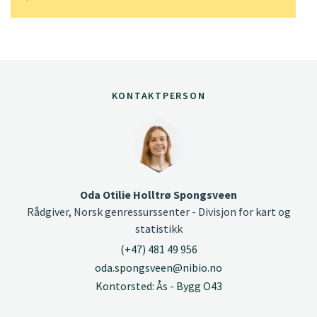
KONTAKTPERSON
Oda Otilie Holltrø Spongsveen
Rådgiver, Norsk genressurssenter - Divisjon for kart og
statistikk
(+47) 481 49 956
oda.spongsveen@nibio.no
Kontorsted: Ås - Bygg O43