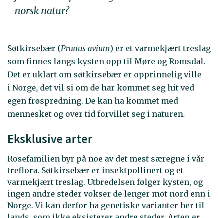
norsk natur?
Søtkirsebær (
Prunus avium
) er et varmekjært treslag
som finnes langs kysten opp til Møre og Romsdal.
Det er uklart om søtkirsebær er opprinnelig ville
i Norge, det vil si om de har kommet seg hit ved
egen frøspredning. De kan ha kommet med
mennesket og over tid forvillet seg i naturen.
Eksklusive arter
Rosefamilien byr på noe av det mest særegne i vår
treflora. Søtkirsebær er insektpollinert og et
varmekjært treslag. Utbredelsen følger kysten, og
ingen andre steder vokser de lenger mot nord enn i
Norge. Vi kan derfor ha genetiske varianter her til
lands, som ikke eksisterer andre steder. Arten er