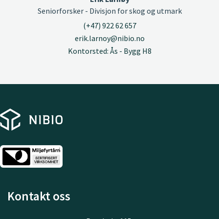
Seniorforsker - Divisjon for skog og utmark
(+47) 922 62 657
erik.larnoy@nibio.no
Kontorsted: Ås - Bygg H8
Kontakt oss