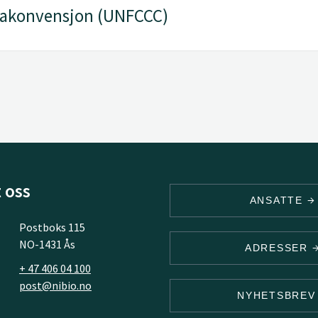
makonvensjon (UNFCCC)
 oss
ANSATTE
Postboks 115
NO-1431 Ås
ADRESSER
+ 47 406 04 100
post@nibio.no
NYHETSBRE