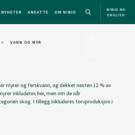
NIBIO.NO
NYHETER
ANSATTE
OM NIBIO
ENGLISH
VANN OG MYR
er myrer og ferskvann, og dekker nesten 12 % av
myrer inkluderes her, men om de når
egorien skog. I tillegg inkluderes torvproduksjon i