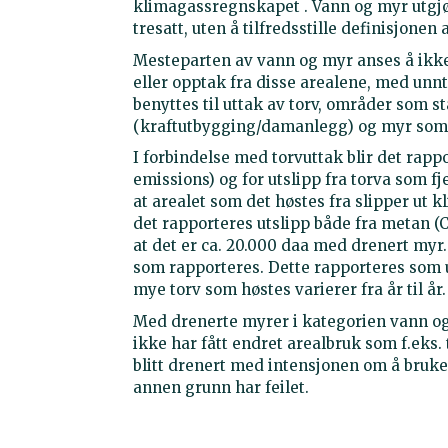
klimagassregnskapet . Vann og myr utgj
tresatt, uten å tilfredsstille definisjonen
Mesteparten av vann og myr anses å ikke 
eller opptak fra disse arealene, med un
benyttes til uttak av torv, områder som
(kraftutbygging/damanlegg) og myr som e
I forbindelse med torvuttak blir det rapp
emissions) og for utslipp fra torva som f
at arealet som det høstes fra slipper ut 
det rapporteres utslipp både fra metan (
at det er ca. 20.000 daa med drenert myr.
som rapporteres. Dette rapporteres som u
mye torv som høstes varierer fra år til år.
Med drenerte myrer i kategorien vann o
ikke har fått endret arealbruk som f.eks. 
blitt drenert med intensjonen om å bruke
annen grunn har feilet.