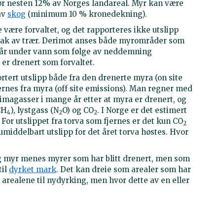
ør nesten 12% av Norges landareal. Myr kan være
 av
skog
(minimum 10 % kronedekning).
være forvaltet, og det rapporteres ikke utslipp
ntak av trær. Derimot anses både myrområder som
 står under vann som følge av neddemning
r drenert som forvaltet.
ortert utslipp både fra den drenerte myra (on site
jernes fra myra (off site emissions). Man regner med
klimagasser i mange år etter at myra er drenert, og
CH
), lystgass (N
O) og CO
. I Norge er det estimert
4
2
2
 For utslippet fra torva som fjernes er det kun CO
2
middelbart utslipp for det året torva høstes. Hvor
g myr menes myrer som har blitt drenert, men som
til
dyrket mark
. Det kan dreie som arealer som har
 arealene til nydyrking, men hvor dette av en eller