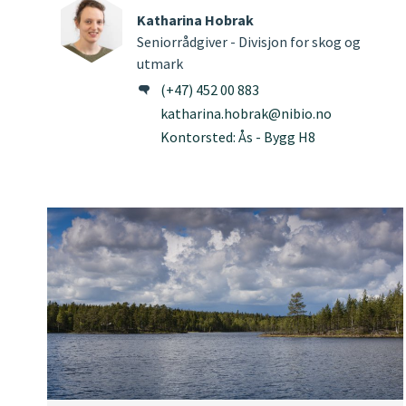
Katharina Hobrak
Seniorrådgiver - Divisjon for skog og
utmark
(+47) 452 00 883
katharina.hobrak@nibio.no
Kontorsted: Ås - Bygg H8