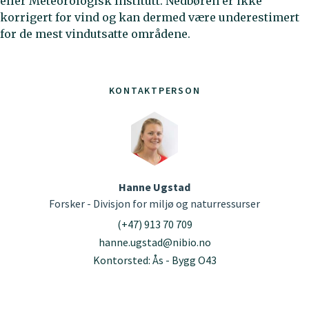
eller Meteorologisk Institutt. Nedbøren er ikke
korrigert for vind og kan dermed være underestimert
for de mest vindutsatte områdene.
KONTAKTPERSON
Hanne Ugstad
Forsker - Divisjon for miljø og naturressurser
(+47) 913 70 709
hanne.ugstad@nibio.no
Kontorsted: Ås - Bygg O43