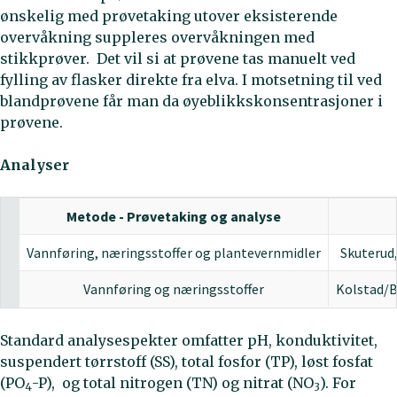
ønskelig med prøvetaking utover eksisterende
overvåkning suppleres overvåkningen med
stikkprøver. Det vil si at prøvene tas manuelt ved
fylling av flasker direkte fra elva. I motsetning til ved
blandprøvene får man da øyeblikkskonsentrasjoner i
prøvene.
Analyser
Metode - Prøvetaking og analyse
Vannføring, næringsstoffer og plantevernmidler
Skuterud
Vannføring og næringsstoffer
Kolstad/B
Standard analysespekter omfatter pH, konduktivitet,
suspendert tørrstoff (SS), total fosfor (TP), løst fosfat
(PO
-P), og total nitrogen (TN) og nitrat (NO
). For
4
3