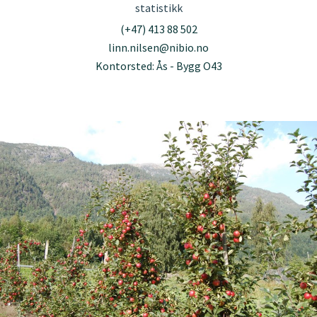
statistikk
(+47) 413 88 502
linn.nilsen@nibio.no
Kontorsted: Ås - Bygg O43