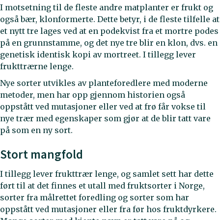
I motsetning til de fleste andre matplanter er frukt og
også bær, klonformerte. Dette betyr, i de fleste tilfelle at
et nytt tre lages ved at en podekvist fra et mortre podes
på en grunnstamme, og det nye tre blir en klon, dvs. en
genetisk identisk kopi av mortreet. I tillegg lever
frukttrærne lenge.
Nye sorter utvikles av planteforedlere med moderne
metoder, men har opp gjennom historien også
oppstått ved mutasjoner eller ved at frø får vokse til
nye trær med egenskaper som gjør at de blir tatt vare
på som en ny sort.
Stort mangfold
I tillegg lever frukttrær lenge, og samlet sett har dette
ført til at det finnes et utall med fruktsorter i Norge,
sorter fra målrettet foredling og sorter som har
oppstått ved mutasjoner eller fra før hos fruktdyrkere.