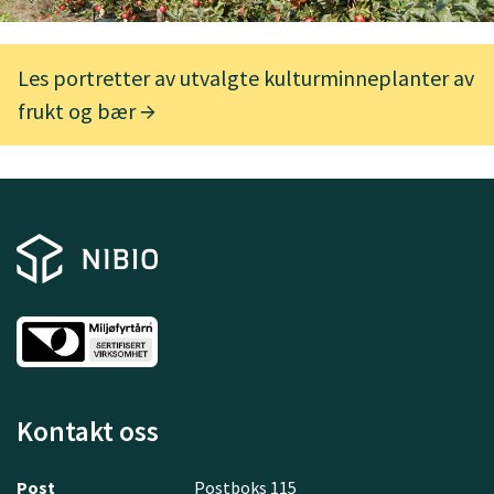
Les portretter av utvalgte kulturminneplanter av
frukt og bær
Kontakt oss
Post
Postboks 115