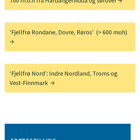
700 m.o.h fra Hardangervidda og sørover
‘Fjellfrø Rondane, Dovre, Røros’ (> 600 moh)
‘Fjellfrø Nord’: Indre Nordland, Troms og
Vest-Finnmark