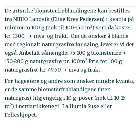
De artsrike blomsterfrøblandingene kan bestilles
fra NIBIO Landvik (Elise Krey Pedersen) i kvanta på
2
minimum 100 g (nok til 100-150 m
) som da koster
kr. 1300,- + mva. og frakt. Om du ønsker å blande
med regionalt naturgrasfrø før såing, leverer vi det
også. Anbefalt såmengde: 75-100 g blomsterfrø +
2
150-200 g naturgrasfrø pr. 100m
Pris for 100 g
naturgrasfrø: kr. 49,50 + mva og frakt.
For hageeiere og andre som ønsker mindre kvanta,
er de samme blomsterfrøblandigene (uten
naturgras) tilgjengelig i 10 g poser (nok til 10-15
2
m
) i nettbutikkene til La Humla Suse eller
Felleskjøpet.